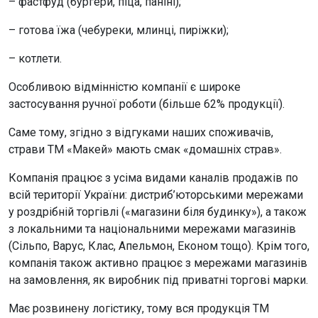
– фастфуд (бургери, піца, паніні);
– готова їжа (чебуреки, млинці, пиріжки);
– котлети.
Особливою відмінністю компанії є широке
застосування ручної роботи (більше 62% продукції).
Саме тому, згідно з відгуками наших споживачів,
страви ТМ «Макей» мають смак «домашніх страв».
Компанія працює з усіма видами каналів продажів по
всій території України: дистриб’юторськими мережами
у роздрібній торгівлі («магазини біля будинку»), а також
з локальними та національними мережами магазинів
(Сільпо, Варус, Клас, Апельмон, Економ тощо). Крім того,
компанія також активно працює з мережами магазинів
на замовлення, як виробник під приватні торгові марки.
Має розвинену логістику, тому вся продукція ТМ