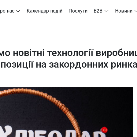
ро нас
Календар подій
Послуги
B2B
Новини
о новітні технології виробн
 позиції на закордонних ринк