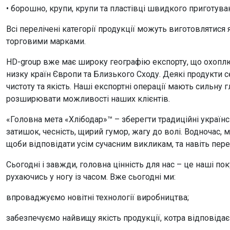
• борошно, крупи, крупи та пластівці швидкого приготува
Всі перелічені категорії продукції можуть виготовлятися
торговими марками.
HD-group вже має широку географію експорту, що охоплю
низку країн Європи та Близького Сходу. Деякі продукти с
чистоту та якість. Наші експортні операції мають сильну 
розширювати можливості наших клієнтів.
«Головна мета «Хлібодар»™ – зберегти традиційні українськ
затишок, чесність, щирий гумор, жагу до волі. Водночас, 
щоби відповідати усім сучасним викликам, та навіть пере
Сьогодні і завжди, головна цінність для нас – це наші п
рухаючись у ногу із часом. Вже сьогодні ми:
впроваджуємо новітні технології виробництва;
забезпечуємо найвищу якість продукції, котра відповіда