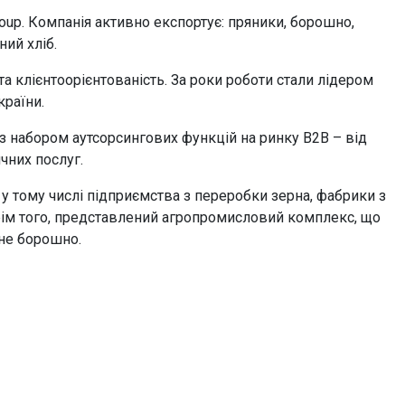
up. Компанія активно експортує: пряники, борошно,
ний хліб.
та клієнтоорієнтованість. За роки роботи стали лідером
країни.
з набором аутсорсингових функцій на ринку B2B – від
чних послуг.
 у тому числі підприємства з переробки зерна, фабрики з
Крім того, представлений агропромисловий комплекс, що
сне борошно.