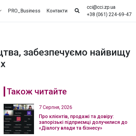
cci@cci.zp.ua
PRO_Business
Контакти
+38 (061) 224-69-47
ицтва, забезпечуємо найвищу
ах
Також читайте
7 Серпня, 2026
Про клієнтів, продажі та довіру:
запорізькі підприємці долучилися до
«Діалогу влади та бізнесу»