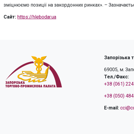
зміцнюємо позиції на закордонних ринках». – Зазначається
Сайт:
https://hlebodar.ua
Запорізька 
69005, м. За
Тел./Факс:
+38 (061) 22
+38 (050) 48
E-mail:
cci@cc