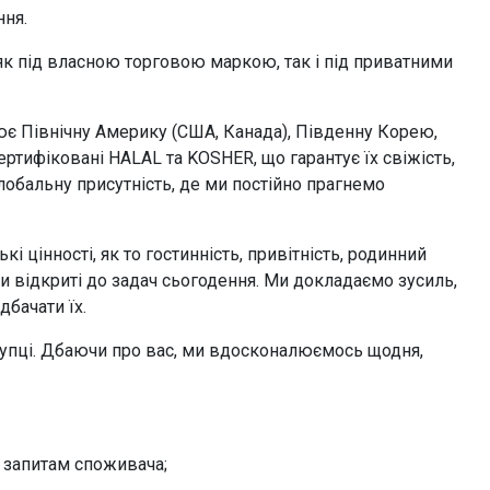
ння.
 як під власною торговою маркою, так і під приватними
є Північну Америку (США, Канада), Південну Корею,
ертифіковані HALAL та KOSHER, що гарантує їх свіжість,
глобальну присутність, де ми постійно прагнемо
і цінності, як то гостинність, привітність, родинний
ми відкриті до задач сьогодення. Ми докладаємо зусиль,
дбачати їх.
окупці. Дбаючи про вас, ми вдосконалюємось щодня,
є запитам споживача;