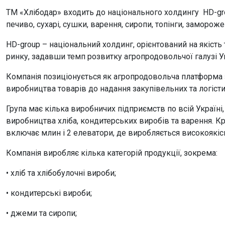
ТМ «Хлібодар» входить до національного холдингу HD-gro
печиво, сухарі, сушки, варення, сиропи, топінги, замороже
HD-group – національний холдинг, орієнтований на якість 
ринку, задавши темп розвитку агропродовольчої галузі У
Компанія позиціонується як агропродовольча платформа 
виробництва товарів до надання закупівельних та логісти
Група має кілька виробничих підприємств по всій Україні,
виробництва хліба, кондитерських виробів та варення. 
включає млин і 2 елеватори, де виробляється високоякі
Компанія виробляє кілька категорій продукції, зокрема:
• хліб та хлібобулочні вироби;
• кондитерські вироби;
• джеми та сиропи;