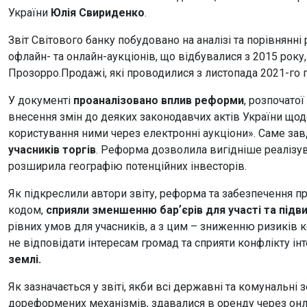
України
Юлія Свириденко
.
Звіт Світового банку побудовано на аналізі та порівнянн
офлайн- та онлайн-аукціонів, що відбувалися з 2015 року,
Прозорро.Продажі, які проводилися з листопада 2021-го по
У документі
проаналізовано вплив реформи
, розпочато
внесення змін до деяких законодавчих актів України щод
користування ними через електронні аукціони». Саме за
учасників торгів
. Реформа дозволила вигідніше реалізув
розширила географію потенційних інвесторів.
Як підкреслили автори звіту, реформа та забезпечення п
кодом,
сприяли зменшенню барʼєрів для участі та підв
рівних умов для учасників, а з цим – зниженню ризиків к
не відповідати інтересам громад та сприяти конфлікту інт
землі.
Як зазначається у звіті, якби всі державні та комунальні
дореформених механізмів, здавалися в оренду через онл