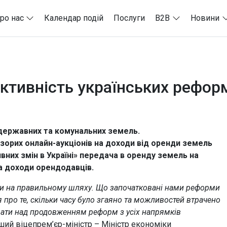
ро нас
Календар подій
Послуги
B2B
Новини
ктивність українських реформ
 державних та комунальних земель.
зорих онлайн-аукціонів на доходи від оренди земель
вних змін в Україні» передача в оренду земель на
а доходи орендодавців.
 ми на правильному шляху. Що започатковані нами реформи
 про те, скільки часу було згаяно та можливостей втрачено
ювати над продовженням реформ з усіх напрямків
ший віцепрем’єр-міністр – Міністр економіки