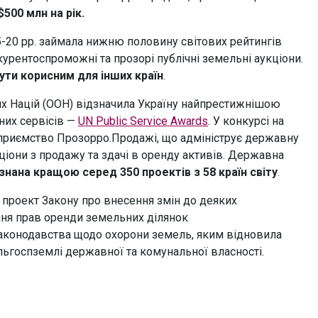
$500 млн на рік.
15-20 рр. займала нижню половину світових рейтингів
урентоспроможні та прозорі публічні земельні аукціони.
ути корисним для інших країн
.
их Націй (ООН) відзначила Україну найпрестижнішою
них сервісів —
UN Public Service Awards
. У конкурсі на
приємство Прозорро.Продажі, що адмініструє державну
ціони з продажу та здачі в оренду активів. Державна
нана кращою серед 350 проектів з 58 країн світу
.
 проект Закону про внесення змін до деяких
ня прав оренди земельних ділянок
законодавства щодо охорони земель, яким відновила
льгоспземлі державної та комунальної власності.