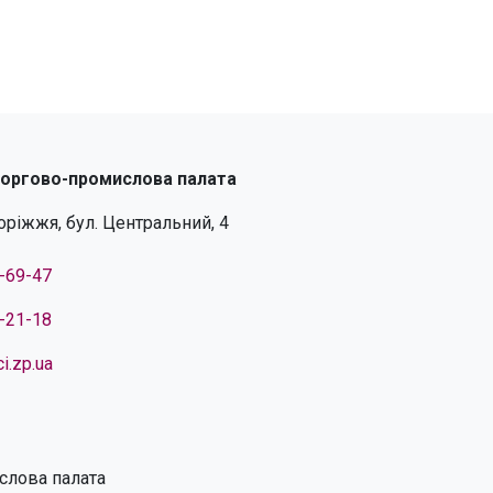
торгово-промислова палата
поріжжя, бул. Центральний, 4
4-69-47
4-21-18
i.zp.ua
слова палата