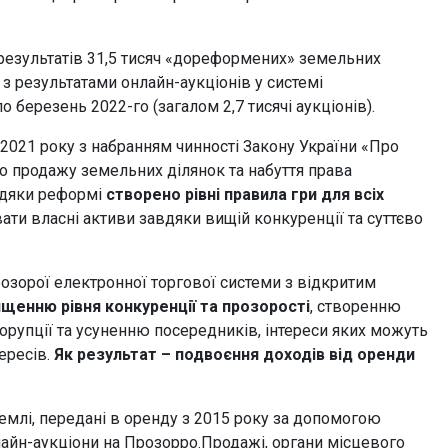
і результатів 31,5 тисяч «дореформених» земельних
 з результатами онлайн-аукціонів у системі
 березень 2022-го (загалом 2,7 тисячі аукціонів).
ї 2021 року з набранням чинності Закону України «Про
о продажу земельних ділянок та набуття права
вдяки реформі
створено рівні правила гри для всіх
ати власні активи завдяки вищій конкуренції та суттєво
розорої електронної торгової системи з відкритим
ищенню рівня конкуренції та прозорості
, створенню
орупції та усуненню посередників, інтереси яких можуть
ересів.
Як результат – подвоєння доходів від оренди
 землі, передані в оренду з 2015 року за допомогою
айн-аукціони на Прозорро.Продажі, органи місцевого