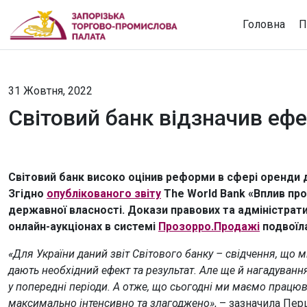
Головна
П
31 Жовтня, 2022
Світовий банк відзначив ефе
Світовий банк високо оцінив реформи в сфері оренди
Згідно
опублікованого звіту
The World Bank «Вплив про
державної власності. Докази правових та адміністрати
онлайн-аукціонах в системі
Прозорро.Продажі
подвоїл
«Для України даний звіт Світового банку – свідчення, що
дають необхідний ефект та результат. Але ще й нагадування
у попередні періоди. А отже, що сьогодні ми маємо прац
максимально інтенсивно та злагоджено»
, – зазначила Пер