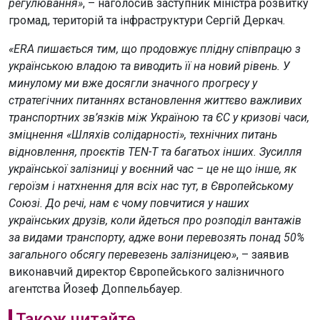
регулювання»
, – наголосив заступник міністра розвитку
громад, територій та інфраструктури Сергій Деркач.
«ERA пишається тим, що продовжує плідну співпрацю з
українською владою та виводить її на новий рівень. У
минулому ми вже досягли значного прогресу у
стратегічних питаннях встановлення життєво важливих
транспортних зв’язків між Україною та ЄС у кризові часи,
зміцнення «Шляхів солідарності», технічних питань
відновлення, проєктів TEN-T та багатьох інших. Зусилля
української залізниці у воєнний час – це не що інше, як
героїзм і натхнення для всіх нас тут, в Європейському
Союзі. До речі, нам є чому повчитися у наших
українських друзів, коли йдеться про розподіл вантажів
за видами транспорту, адже вони перевозять понад 50%
загального обсягу перевезень залізницею»
, – заявив
виконавчий директор Європейського залізничного
агентства Йозеф Доппельбауер.
Також читайте