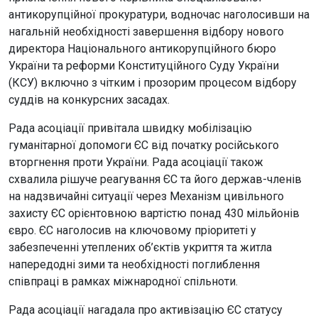
антикорупційної прокуратури, водночас наголосивши на
нагальній необхідності завершення відбору нового
директора Національного антикорупційного бюро
України та реформи Конституційного Суду України
(КСУ) включно з чітким і прозорим процесом відбору
суддів на конкурсних засадах.
Рада асоціації привітала швидку мобілізацію
гуманітарної допомоги ЄС від початку російського
вторгнення проти України. Рада асоціації також
схвалила рішуче реагування ЄС та його держав-членів
на надзвичайні ситуації через Механізм цивільного
захисту ЄС орієнтовною вартістю понад 430 мільйонів
євро. ЄС наголосив на ключовому пріоритеті у
забезпеченні утеплених об’єктів укриття та житла
напередодні зими та необхідності поглиблення
співпраці в рамках міжнародної спільноти.
Рада асоціації нагадала про активізацію ЄС статусу