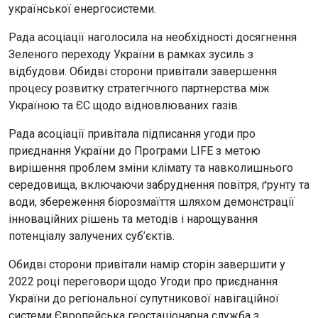
української енергосистеми.
Рада асоціації наголосила на необхідності досягнення
Зеленого переходу України в рамках зусиль з
відбудови. Обидві сторони привітали завершення
процесу розвитку стратегічного партнерства між
Україною та ЄС щодо відновлюваних газів.
Рада асоціації привітала підписання угоди про
приєднання України до Програми LIFE з метою
вирішення проблем зміни клімату та навколишнього
середовища, включаючи забруднення повітря, ґрунту та
води, збереження біорозмаїття шляхом демонстрації
інноваційних рішень та методів і нарощування
потенціалу залучених суб’єктів.
Обидві сторони привітали намір сторін завершити у
2022 році переговори щодо Угоди про приєднання
України до регіональної супутникової навігаційної
системи Європейська геостаціонарна служба з