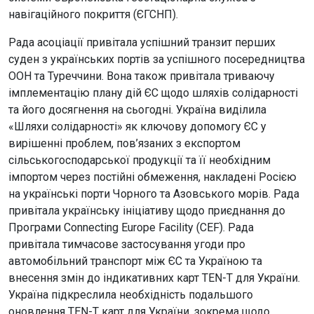
навігаційного покриття (ЄГСНП).
Рада асоціації привітала успішний транзит перших
суден з українських портів за успішного посередництва
ООН та Туреччини. Вона також привітала триваючу
імплементацію плану дій ЄС щодо шляхів солідарності
та його досягнення на сьогодні. Україна виділила
«Шляхи солідарності» як ключову допомогу ЄС у
вирішенні проблем, пов’язаних з експортом
сільськогосподарської продукції та її необхідним
імпортом через постійні обмеження, накладені Росією
на українські порти Чорного та Азовського морів. Рада
привітала українську ініціативу щодо приєднання до
Програми Connecting Europe Facility (CEF). Рада
привітала тимчасове застосування угоди про
автомобільний транспорт між ЄС та Україною та
внесення змін до індикативних карт TEN-T для України.
Україна підкреслила необхідність подальшого
оновлення TEN-T карт для України, зокрема щодо