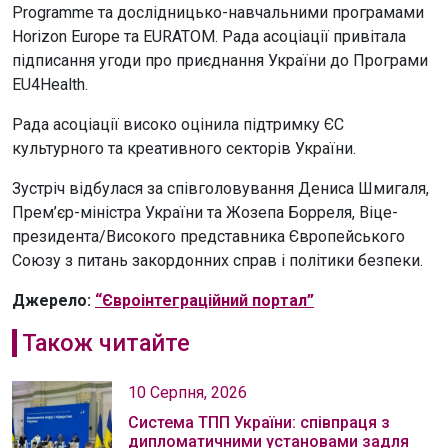
Programme та дослідницько-навчальними програмами
Horizon Europe та EURATOM. Рада асоціації привітала
підписання угоди про приєднання України до Програми
EU4Health.
Рада асоціації високо оцінила підтримку ЄС
культурного та креативного секторів України.
Зустріч відбулася за співголовування Дениса Шмигаля,
Прем’єр-міністра України та Жозепа Борреля, Віце-
президента/Високого представника Європейського
Союзу з питань закордонних справ і політики безпеки.
Джерело:
“Євроінтеграційний портал”
Також читайте
10 Серпня, 2026
Система ТПП України: співпраця з
дипломатичними установами задля