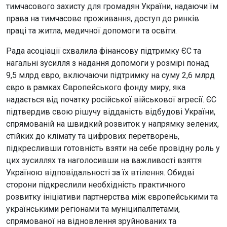
тимчасового захисту для громадян України, надаючи їм
права на тимчасове проживання, доступ до ринків
праці та житла, медичної допомоги та освіти.
Рада асоціації схвалила фінансову підтримку ЄС та
нагальні зусилля з надання допомоги у розмірі понад
9,5 млрд євро, включаючи підтримку на суму 2,6 млрд
євро в рамках Європейського фонду миру, яка
надається від початку російської військової агресії. ЄС
підтвердив свою рішучу відданість відбудові України,
спрямованій на швидкий розвиток у напрямку зелених,
стійких до клімату та цифрових перетворень,
підкресливши готовність взяти на себе провідну роль у
цих зусиллях та наголосивши на важливості взяття
Україною відповідальності за їх втілення. Обидві
сторони підкреслили необхідність практичного
розвитку ініціативи партнерства між європейськими та
українськими регіонами та муніципалітетами,
спрямованої на відновлення зруйнованих та