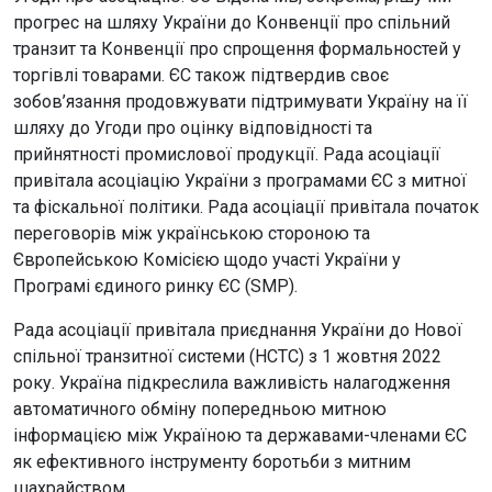
прогрес на шляху України до Конвенції про спільний
транзит та Конвенції про спрощення формальностей у
торгівлі товарами. ЄС також підтвердив своє
зобов’язання продовжувати підтримувати Україну на її
шляху до Угоди про оцінку відповідності та
прийнятності промислової продукції. Рада асоціації
привітала асоціацію України з програмами ЄС з митної
та фіскальної політики. Рада асоціації привітала початок
переговорів між українською стороною та
Європейською Комісією щодо участі України у
Програмі єдиного ринку ЄС (SMP).
Рада асоціації привітала приєднання України до Нової
спільної транзитної системи (НСТС) з 1 жовтня 2022
року. Україна підкреслила важливість налагодження
автоматичного обміну попередньою митною
інформацією між Україною та державами-членами ЄС
як ефективного інструменту боротьби з митним
шахрайством.