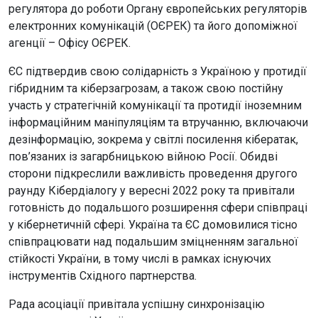
регулятора до роботи Органу європейських регуляторів
електронних комунікацій (ОЄРЕК) та його допоміжної
агенції – Офісу ОЄРЕК.
ЄС підтвердив свою солідарність з Україною у протидії
гібридним та кіберзагрозам, а також свою постійну
участь у стратегічній комунікації та протидії іноземним
інформаційним маніпуляціям та втручанню, включаючи
дезінформацію, зокрема у світлі посилення кібератак,
пов’язаних із загарбницькою війною Росії. Обидві
сторони підкреслили важливість проведення другого
раунду Кібердіалогу у вересні 2022 року та привітали
готовність до подальшого розширення сфери співпраці
у кібернетичній сфері. Україна та ЄС домовилися тісно
співпрацювати над подальшим зміцненням загальної
стійкості України, в тому числі в рамках існуючих
інструментів Східного партнерства.
Рада асоціації привітала успішну синхронізацію