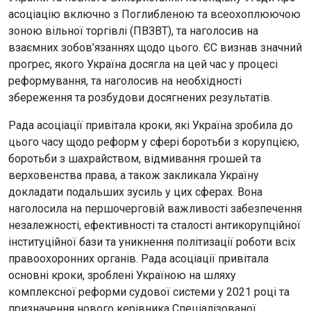
асоціацію включно з Поглибленою та всеохоплюючою
зоною вільної торгівлі (ПВЗВТ), та наголосив на
взаємних зобов’язаннях щодо цього. ЄС визнав значний
прогрес, якого Україна досягла на цей час у процесі
реформування, та наголосив на необхідності
збереження та розбудови досягнених результатів.
Рада асоціації привітала кроки, які Україна зробила до
цього часу щодо реформ у сфері боротьби з корупцією,
боротьби з шахрайством, відмивання грошей та
верховенства права, а також закликала Україну
докладати подальших зусиль у цих сферах. Вона
наголосила на першочерговій важливості забезпечення
незалежності, ефективності та сталості антикорупційної
інституційної бази та уникнення політизації роботи всіх
правоохоронних органів. Рада асоціації привітала
основні кроки, зроблені Україною на шляху
комплексної реформи судової системи у 2021 році та
призначення нового керівника Спеціалізованої