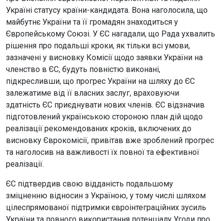
Україні статусу країни-кандидата. Вона наголосила, що
майбутнє України та її громадян знаходиться у
Європейському Союзі. У ЄС нагадали, що Рада ухвалить
рішення про подальші кроки, як тільки всі умови,
зазначені у висновку Комісії щодо заявки України на
членство в ЄС, будуть повністю виконані,
підкресливши, що прогрес України на шляху до ЄС
залежатиме від її власних заслуг, враховуючи
здатність ЄС приєднувати нових членів. ЄС відзначив
підготовлений українською стороною план дій щодо
реалізації рекомендованих кроків, включених до
висновку Єврокомісії, привітав вже зроблений прогрес
та наголосив на важливості їх повної та ефективної
реалізації.
ЄС підтвердив свою відданість подальшому
зміцненню відносин з Україною, у тому числі шляхом
цілеспрямованої підтримки євроінтеграційних зусиль
України та повного використання потенціалу Угоди про