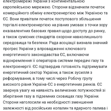
електромережі України з континентальною
європейською мережею. Сторони відзначили початок
комерційного обміну електроенергією між Україною та
ЄС. Вони привітали початок поступового збільшення
торгівлі електроенергією на рівних умовах з точки зору
еквівалентних базових правил щодо доступу до ринку,
а також сумісних стандартів охорони навколишнього
середовища та безпеки. Рада асоціації визнала значний
прогрес України у впровадженні ключового
енергетичного законодавства ЄС, включаючи
відокремлення її операторів системи передачі газу та
електроенергії. ЄС підтвердив готовність підтримувати
енергетичний сектор України, а також зусилля з
реформування, в тому числі через Робочу групу
високого рівня Україна-ЄС з енергетичних ринків. ЄС
звернув увагу на наявність величезних потужностей зі
зберігання газу в підземних сховищах газу України.
Сторони наголосили на необхідності зменшення
залежності від російських копалин та ядерного палива і