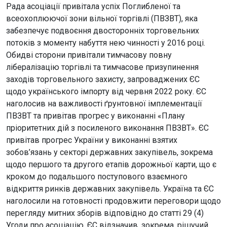
Рада асоціації привітала успіх Поглибленої та
всеохоплюючої зони вільної торгівлі (ПВЗВТ), яка
забезпечує подвоєння двосторонніх торговельних
потоків з моменту набуття нею чинності у 2016 році.
Обидві сторони привітали тимчасову повну
лібералізацію торгівлі та тимчасове призупинення
заходів торговельного захисту, запроваджених ЄС
щодо українського імпорту від червня 2022 року. ЄС
наголосив на важливості ґрунтовної імплементації
ПВЗВТ та привітав прогрес у виконанні «Плану
пріоритетних дій з посиленого виконання ПВЗВТ». ЄС
привітав прогрес України у виконанні взятих
зобов’язань у секторі державних закупівель, зокрема
щодо першого та другого етапів дорожньої карти, що є
кроком до подальшого поступового взаємного
відкриття ринків державних закупівель. Україна та ЄС
наголосили на готовності продовжити переговори щодо
перегляду митних зборів відповідно до статті 29 (4)
Угоди про асоціацію. ЄС відзначив, зокрема, рішучий