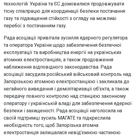
технологій. Україна та ЄС домовилися продовжувати
тісну співпрацю для координації безпеки постачання
газу та підвищення стійкості з огляду на можливі
перебої з постачанням газу.
Рада асоціації привітала зусилля ядерного регулятора
та оператора України щодо забезпечення безпечної
експлуатації та виробництва енергії на українських
атомних електростанціях, а також продовження
наближення відповідного законодавства. Рада
асоціації засудила російський військовий контроль над
Запорізькою атомною електростанцією і закликала до
негайного виведення і демілітаризації об’єкта, а також
передачу повного контролю над станцією законному
оператору і українській владі для забезпечення ядерної
безпеки і захищеності. Рада асоціації наголосила на
своїй підтримці зусиль МАГАТЕ та підкреслила
необхідність того, щоб Запорізька атомна
електростанція залишалася невід’ємною частиною