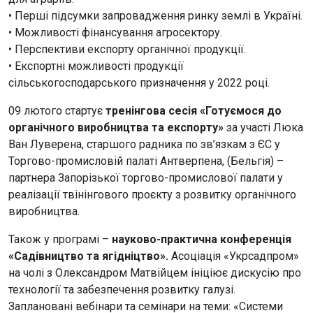
• Перші підсумки запровадження ринку землі в Україні.
• Можливості фінансування агросектору.
• Перспективи експорту органічної продукції.
• Експортні можливості продукції
сільськогосподарського призначення у 2022 році.
09 лютого стартує
тренінгова сесія «Готуємося до
органічного виробництва та експорту»
за участі Люка
Ван Луверена, старшого радника по зв’язкам з ЄС у
Торгово-промисловій палаті Антверпена, (Бельгія) –
партнера Запорізької торгово-промислової палати у
реалізації твінінгового проєкту з розвитку органічного
виробництва.
Також у програмі –
науково-практична конференція
«Садівництво та ягідніцтво».
Асоціація «Укрсадпром»
на чолі з Олександром Матвійцем ініціює дискусію про
технології та забезпечення розвитку галузі.
Заплановані вебінари та семінари на теми: «Системи