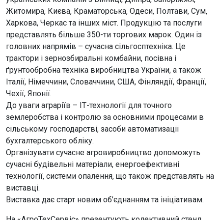
Житомира, Києва, Краматорська, Одеси, Полтави, Сум,
Харкова, Черкас та інших міст. Продукцію та послуги
представлять більше 350-ти торгових марок. Один із
головних напрямів – сучасна сільгосптехніка. Це
трактори і зернозбиральні комбайни, посівна і
ґрунтообробна техніка виробництва України, а також
Італії, Німеччини, Словаччини, США, Фінляндії, Франції,
Чехії, Японії.
До уваги аграріїв – ІТ-технології для точного
землеробства і контролю за основними процесами в
сільському господарстві, засоби автоматизації
бухгалтерського обліку.
Організувати сучасне агровиробництво допоможуть
сучасні будівельні матеріали, енергоефективні
технології, системи опалення, що також представлять на
виставці.
Виставка дає старт новим об’єднанням та ініціативам.
На «АгроТехСервіс» презентують колективний стенд