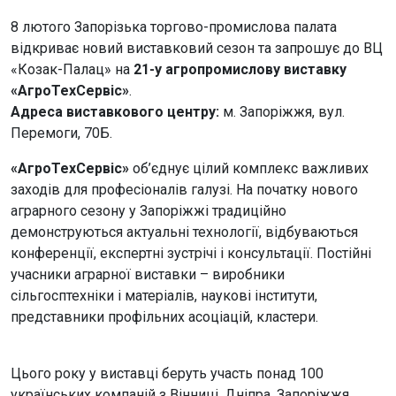
8 лютого Запорізька торгово-промислова палата
відкриває новий виставковий сезон та запрошує до ВЦ
«Козак-Палац» на
21-у агропромислову виставку
«АгроТехСервіс»
.
Адреса виставкового центру:
м. Запоріжжя, вул.
Перемоги, 70Б.
«АгроТехСервіс»
об’єднує цілий комплекс важливих
заходів для професіоналів галузі. На початку нового
аграрного сезону у Запоріжжі традиційно
демонструються актуальні технології, відбуваються
конференції, експертні зустрічі і консультації. Постійні
учасники аграрної виставки – виробники
сільгосптехніки і матеріалів, наукові інститути,
представники профільних асоціацій, кластери.
Цього року у виставці беруть участь понад 100
українських компаній з Вінниці, Дніпра, Запоріжжя,