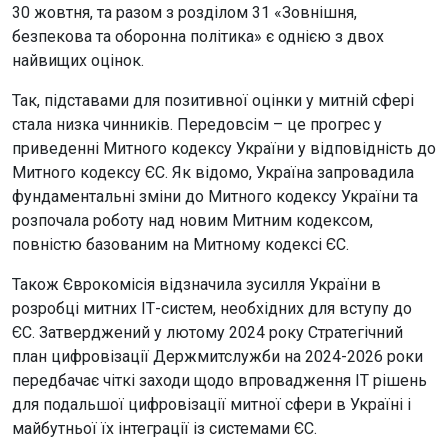
30 жовтня, та разом з розділом 31 «Зовнішня,
безпекова та оборонна політика» є однією з двох
найвищих оцінок.
Так, підставами для позитивної оцінки у митній сфері
стала низка чинників. Передовсім – це прогрес у
приведенні Митного кодексу України у відповідність до
Митного кодексу ЄС. Як відомо, Україна запровадила
фундаментальні зміни до Митного кодексу України та
розпочала роботу над новим Митним кодексом,
повністю базованим на Митному кодексі ЄС.
Також Єврокомісія відзначила зусилля України в
розробці митних ІТ-систем, необхідних для вступу до
ЄС. Затверджений у лютому 2024 року Стратегічний
план цифровізації Держмитслужби на 2024-2026 роки
передбачає чіткі заходи щодо впровадження ІТ рішень
для подальшої цифровізації митної сфери в Україні і
майбутньої їх інтеграції із системами ЄС.