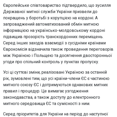
Європейське співтовариство підтвердило, що зусилля
Державної митної служби України призвели до
покращень у боротьбі з корупцією на кордоні. А
запроваджений автоматизований обмін митною
інформацією на українсько-молдовському кордоні
підвищив прозорість транскордонних переміщень.
Серед інших заходів взаємодії з сусідніми країнами
Єврокомісія відзначила також проведення переговорів
між Україною і Польщею та досягнення двосторонньої
угоди про спільний контроль у пунктах пропуску.
Усі ці суттєві зміни, реалізовані Україною за останній
рік, зумовлені тим, що усі країни-члени ЄС є частиною
митного союзу ЄС і дотримуються однакових митних
правил і процедур. Це вимагає узгодження
законодавства, а також доступу до електронного
митного середовища ЄС та сумісності з ним.
Серед пріоритетів для України на період до наступної