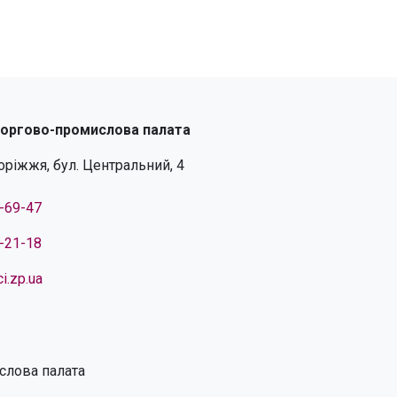
торгово-промислова палата
поріжжя, бул. Центральний, 4
4-69-47
4-21-18
i.zp.ua
слова палата