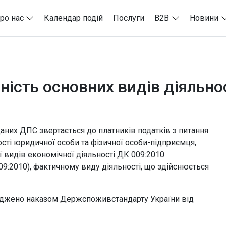
ро нас
Календар подій
Послуги
B2B
Новини
ість основних видів діяльно
даних ДПС звертається до платників податків з питання
сті юридичної особи та фізичної особи-підприємця,
ї видів економічної діяльності ДК 009:2010
09:2010), фактичному виду діяльності, що здійснюється
рджено наказом Держспоживстандарту України від