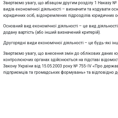
Звертаємо увагу, що абзацом другим розділу 1 Наказу №
видів економічної діяльності – визначити та кодувати осн
юридичних осіб, відокремлених підрозділів юридичних ос
Основний вид економічної діяльності – це вид діяльності
додану вартість (або інший визначений критерій).
Другорядні види економічної діяльності – це будь-які інш
Звертаємо увагу, що внесення змін до облікових даних юр
контролюючих органах здійснюється на підставі відомос
Закону України від 15.05.2003 року № 755-IV «Про держав
підприємців та громадських формувань» та відповідно до