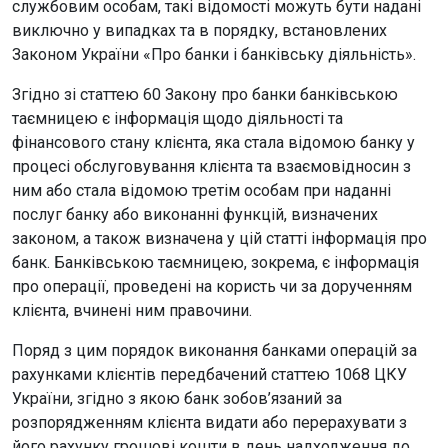
службовим особам, такі відомості можуть бути надані
виключно у випадках та в порядку, встановлених
Законом України «Про банки і банківську діяльність».
Згідно зі статтею 60 Закону про банки банківською
таємницею є інформація щодо діяльності та
фінансового стану клієнта, яка стала відомою банку у
процесі обслуговування клієнта та взаємовідносин з
ним або стала відомою третім особам при наданні
послуг банку або виконанні функцій, визначених
законом, а також визначена у цій статті інформація про
банк. Банківською таємницею, зокрема, є інформація
про операції, проведені на користь чи за дорученням
клієнта, вчинені ним правочини.
Поряд з цим порядок виконання банками операцій за
рахунками клієнтів передбачений статтею 1068 ЦКУ
України, згідно з якою банк зобов’язаний за
розпорядженням клієнта видати або перерахувати з
його рахунку грошові кошти в день надходження до