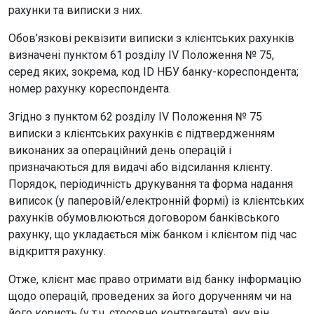
рахунки та виписки з них.
Обов’язкові реквізити виписки з клієнтських рахунків
визначені пунктом 61 розділу IV Положення № 75,
серед яких, зокрема, код ID НБУ банку-кореспондента;
номер рахунку кореспондента.
Згідно з пунктом 62 розділу IV Положення № 75
виписки з клієнтських рахунків є підтвердженням
виконаних за операційний день операцій і
призначаються для видачі або відсилання клієнту.
Порядок, періодичність друкування та форма надання
виписок (у паперовій/електронній формі) із клієнтських
рахунків обумовлюються договором банківського
рахунку, що укладається між банком і клієнтом під час
відкриття рахунку.
Отже, клієнт має право
отримати від банку інформацію
щодо операцій, проведених за його дорученням чи на
його користь (у т.ч. стосовно контрагента), яку він