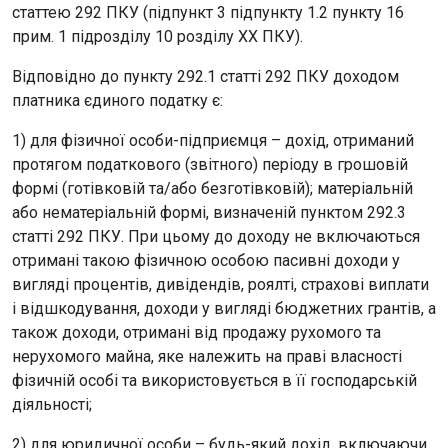
статтею 292 ПКУ (підпункт 3 підпункту 1.2 пункту 16
прим. 1 підрозділу 10 розділу XX ПКУ).
Відповідно до пункту 292.1 статті 292 ПКУ доходом
платника єдиного податку є:
1) для фізичної особи-підприємця – дохід, отриманий
протягом податкового (звітного) періоду в грошовій
формі (готівковій та/або безготівковій); матеріальній
або нематеріальній формі, визначеній пунктом 292.3
статті 292 ПКУ. При цьому до доходу не включаються
отримані такою фізичною особою пасивні доходи у
вигляді процентів, дивідендів, роялті, страхові виплати
і відшкодування, доходи у вигляді бюджетних грантів, а
також доходи, отримані від продажу рухомого та
нерухомого майна, яке належить на праві власності
фізичній особі та використовується в її господарській
діяльності;
2) для юридичної особи – будь-який дохід, включаючи