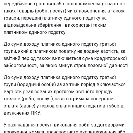
передбачено грошової або іншої компенсації вартості
таких товарів (робіт, послуг) чи їх повернення, а також
товари, передані платнику єдиного податку на
відповідальне зберігання і використані таким
платником єдиного податку.
До суми доходу платника єдиного податку третьої
групи, який є платником податку на додану вартість, за
звітний період також включається сума кредиторської
заборгованості, за якою минув строк позовної давності.
До суми доходу платника єдиного податку третьої
групи (юридичні особи) за звітний період включається
вартість реалізованих протягом звітного періоду
товарів (робіт, послуг), за які отримана попередня
оплата (аванс) у період сплати інших податків і зборів,
визначених ПКУ.
У разі надання послуг, виконання робіт за договорами
доручення, комісії, транспортного експедирування або