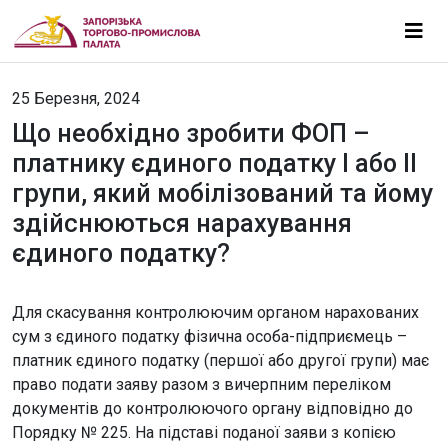
25 Березня, 2024
Що необхідно зробити ФОП –
платнику єдиного податку І або ІІ
групи, який мобілізований та йому
здійснюються нарахування
єдиного податку?
Для скасування контролюючим органом нарахованих
сум з єдиного податку фізична особа-підприємець –
платник єдиного податку (першої або другої групи) має
право подати заяву разом з вичерпним переліком
документів до контролюючого органу відповідно до
Порядку № 225. На підставі поданої заяви з копією