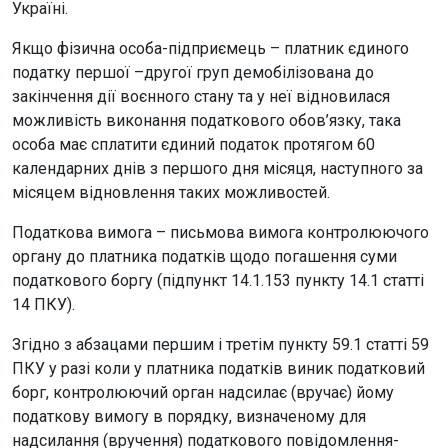
Україні.
Якщо фізична особа-підприємець – платник єдиного
податку першої –другої груп демобілізована до
закінчення дії воєнного стану та у неї відновилася
можливість виконання податкового обов’язку, така
особа має сплатити єдиний податок протягом 60
календарних днів з першого дня місяця, наступного за
місяцем відновлення таких можливостей.
Податкова вимога – письмова вимога контролюючого
органу до платника податків щодо погашення суми
податкового боргу (підпункт 14.1.153 пункту 14.1 статті
14 ПКУ).
Згідно з абзацами першим і третім пункту 59.1 статті 59
ПКУ у разі коли у платника податків виник податковий
борг, контролюючий орган надсилає (вручає) йому
податкову вимогу в порядку, визначеному для
надсилання (вручення) податкового повідомлення-