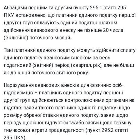
Абзацами першим та другим пункту 295.1 статті 295
ПКУ встановлено, що платники єдиного податку першої
і другої груп сплачують єдиний податок шляхом
здійснення авансового внеску не пізніше 20 числа
(включно) поточного місяця.
Такі платники єдиного податку можуть здійснити сплату
єдиного податку авансовим внеском за весь
податковий (звітний) період (квартал, рік), але не більш
як до кінця поточного звітного року.
Нарахування авансових внесків для фізичних осіб-
підприємців – платників єдиного податку першої і
другої груп здійснюється контролюючими органами на
підставі заяви такого платника єдиного податку щодо
розміру обраної ставки єдиного податку, заяви щодо
періоду щорічної відпустки та/або заяви щодо терміну
тимчасової втрати працездатності (пункт 295.2 статті
295 ПКУ).