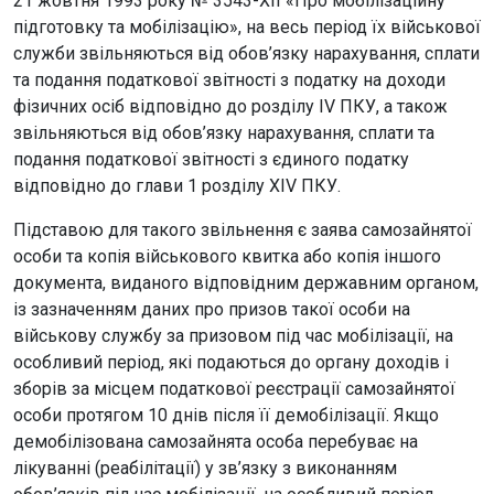
21 жовтня 1993 року № 3543-ХІІ «Про мобілізаційну
підготовку та мобілізацію», на весь період їх військової
служби звільняються від обов’язку нарахування, сплати
та подання податкової звітності з податку на доходи
фізичних осіб відповідно до розділу IV ПКУ, а також
звільняються від обов’язку нарахування, сплати та
подання податкової звітності з єдиного податку
відповідно до глави 1 розділу XIV ПКУ.
Підставою для такого звільнення є заява самозайнятої
особи та копія військового квитка або копія іншого
документа, виданого відповідним державним органом,
із зазначенням даних про призов такої особи на
військову службу за призовом під час мобілізації, на
особливий період, які подаються до органу доходів і
зборів за місцем податкової реєстрації самозайнятої
особи протягом 10 днів після її демобілізації. Якщо
демобілізована самозайнята особа перебуває на
лікуванні (реабілітації) у зв’язку з виконанням