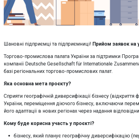
Шановні підприємці та підприємниці!
Прийом заявок на 
Торгово-промислова палата України за підтримки Програ
компанії Deutsche Gesellschaft für Internationale Zusamme
базі регіональних торгово-промислових палат.
Яка основна мета проєкту?
Сприяти географічній диверсифікації бізнесу (відкриття ф
України, переміщення діючого бізнесу, включаючи перемі
його адаптації в нових регіонах через надання відповідн
Кому буде корисна участь у проєкті?
бізнесу,
який
планує географічну диверсифікацію (пер