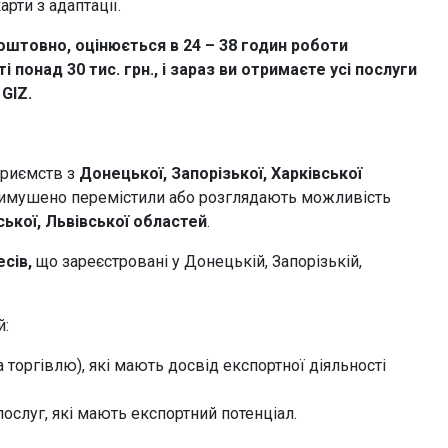
рти з адаптації.
оштовно, оцінюється в 24 – 38 годин роботи
 понад 30 тис. грн., і зараз ви отримаєте усі послуги
GIZ.
приємств з
Донецької, Запорізької, Харківської
а вимушено перемістили або розглядають можливість
ської, Львівської областей
.
есів,
що зареєстровані у Донецькій, Запорізькій,
й:
 торгівлю), які мають досвід експортної діяльності
ослуг, які мають експортний потенціал.