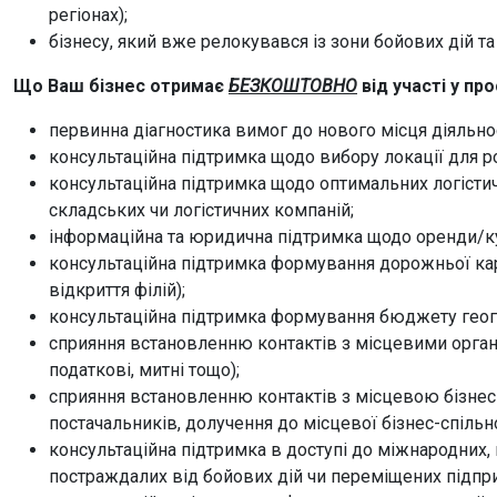
регіонах);
бізнесу, який вже релокувався із зони бойових дій т
Що Ваш бізнес отримає
БЕЗКОШТОВНО
від участі у про
первинна діагностика вимог до нового місця діяльнос
консультаційна підтримка щодо вибору локації для ро
консультаційна підтримка щодо оптимальних логістич
складських чи логістичних компаній;
інформаційна та юридична підтримка щодо оренди/к
консультаційна підтримка формування дорожньої карт
відкриття філій);
консультаційна підтримка формування бюджету геогр
сприяння встановленню контактів з місцевими орг
податкові, митні тощо);
сприяння встановленню контактів з місцевою бізнес
постачальників, долучення до місцевої бізнес-спільнот
консультаційна підтримка в доступі до міжнародних,
постраждалих від бойових дій чи переміщених підпр