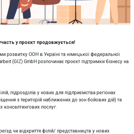
участь у проєкт продовжується!
ми розвитку ООН в Україні та німецької федеральної
narbeit (GIZ) GmbH розпочинає проєкт підтримки бізнесу на
ілій, підрозділів у нових для підприємства регіонах
щення з територій наближених до зон бойових дій) та
их консалтингових послуг.
еїзд чи відкриття філій/ представництв у нових