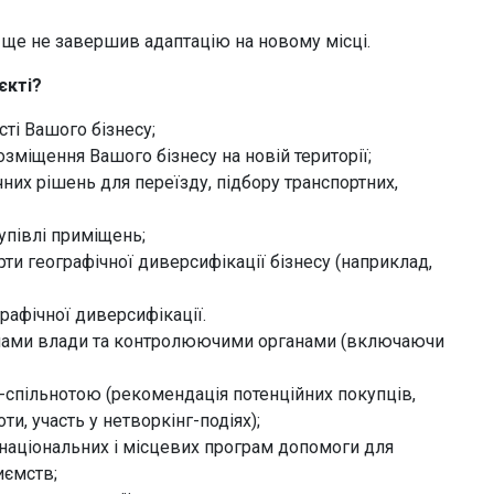
а ще не завершив адаптацію на новому місці.
єкті?
ті Вашого бізнесу;
зміщення Вашого бізнесу на новій території;
них рішень для переїзду, підбору транспортних,
упівлі приміщень;
и географічної диверсифікації бізнесу (наприклад,
афічної диверсифікації.
анами влади та контролюючими органами (включаючи
-спільнотою (рекомендація потенційних покупців,
и, участь у нетворкінг-подіях);
 національних і місцевих програм допомоги для
иємств;