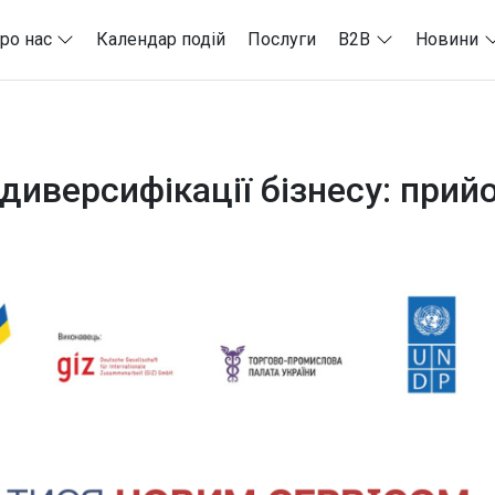
ро нас
Календар подій
Послуги
B2B
Новини
 диверсифікації бізнесу: при