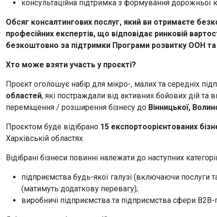
консультаційна підтримка з формування дорожньої ка
Обсяг консалтингових послуг, який ви отримаєте безк
професійних експертів, що відповідає ринковій вартості
безкоштовно за підтримки Програми розвитку ООН та 
Хто може взяти участь у проєкті?
Проєкт оголошує набір для мікро-, малих та середніх під
областей
, які постраждали від активних бойових дій т
переміщення / розширення бізнесу до
Вінницької, Волин
Проєктом буде відібрано
15 експортоорієнтованих
бізн
Харківській областях.
Відібрані бізнеси повинні належати до наступних категорі
підприємства будь-якої галузі (включаючи послуги та
(матимуть додаткову перевагу);
виробничі підприємства та підприємства сфери B2B-п