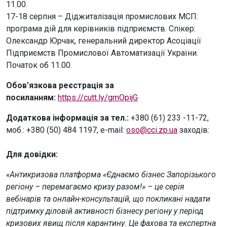
11.00.
17-18 серпня – Діджиталізація промислових МСП:
програма дій для керівників підприємств. Спікер:
Олександр Юрчак, генеральний директор Асоціації
Підприємств Промислової Автоматизації України.
Початок об 11.00.
Обов’язкова реєстрація за
посиланням:
https://cutt.ly/gmOpijG
Додаткова інформація за тел.:
+380 (61) 233 -11-72,
моб.: +380 (50) 484 1197, e-mail:
oso@cci.zp.ua
заходів:
Для довідки:
«Антикризова платформа «Єднаємо бізнес Запорізького
регіону – перемагаємо кризу разом!» – це серія
вебінарів та онлайн-консультацій, що покликані надати
підтримку діловій активності бізнесу регіону у період
кризових явищ після карантину. Це фахова та експертна