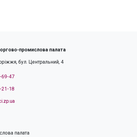
торгово-промислова палата
поріжжя, бул. Центральний, 4
4-69-47
4-21-18
i.zp.ua
слова палата