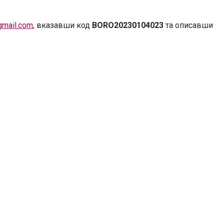
gmail.com
, вказавши код
BORO20230104023
та описавши