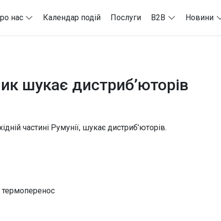
ро нас
Календар подій
Послуги
B2B
Новини
ик шукає дистриб’юторів
ідній частині Румунії, шукає дистриб’юторів.
а термоперенос