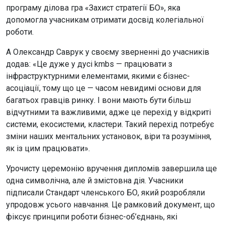
програму ділова гра «Захист стратегії БО», яка
допомогла учасникам отримати досвід колегіальної
роботи.
А Олександр Саврук у своєму зверненні до учасників
додав: «Це дуже у дусі kmbs — працювати з
інфраструктурними елементами, якими є бізнес-
асоціації, тому що це — часом невидимі основи для
багатьох гравців ринку. І вони мають бути більш
відчутними та важливими, адже це перехід у відкриті
системи, екосистеми, кластери. Такий перехід потребує
зміни наших ментальних установок, віри та розуміння,
як із цим працювати».
Урочисту церемонію вручення дипломів завершила ще
одна символічна, але й змістовна дія. Учасники
підписали Стандарт членського БО, який розробляли
упродовж усього навчання. Це рамковий документ, що
фіксує принципи роботи бізнес-об’єднань, які