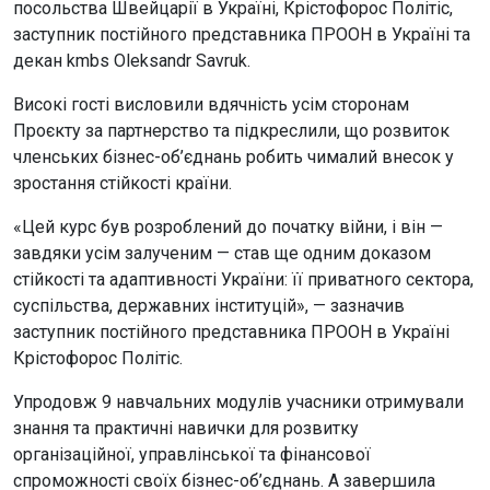
посольства Швейцарії в Україні, Крістофорос Політіс,
заступник постійного представника ПРООН в Україні та
декан kmbs Oleksandr Savruk.
Високі гості висловили вдячність усім сторонам
Проєкту за партнерство та підкреслили, що розвиток
членських бізнес-об’єднань робить чималий внесок у
зростання стійкості країни.
«Цей курс був розроблений до початку війни, і він —
завдяки усім залученим — став ще одним доказом
стійкості та адаптивності України: її приватного сектора,
суспільства, державних інституцій», — зазначив
заступник постійного представника ПРООН в Україні
Крістофорос Політіс.
Упродовж 9 навчальних модулів учасники отримували
знання та практичні навички для розвитку
організаційної, управлінської та фінансової
спроможності своїх бізнес-об’єднань. А завершила