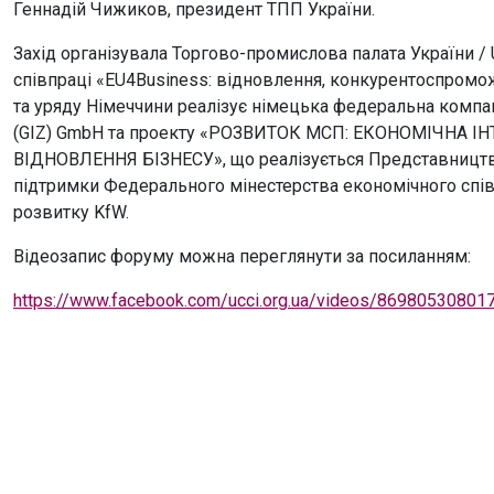
Геннадій Чижиков, президент ТПП України.
Захід організувала Торгово-промислова палата України / 
співпраці «EU4Business: відновлення, конкурентоспромож
та уряду Німеччини реалізує німецька федеральна компанія
(GIZ) GmbH та проекту «РОЗВИТОК МСП: ЕКОНОМІЧНА 
ВІДНОВЛЕННЯ БІЗНЕСУ», що реалізується Представництвом 
підтримки Федерального мінестерства економічного спів
розвитку KfW.
Відеозапис форуму можна переглянути за посиланням:
https://www.facebook.com/ucci.org.ua/videos/86980530801