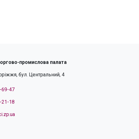
торгово-промислова палата
поріжжя, бул. Центральний, 4
4-69-47
4-21-18
i.zp.ua