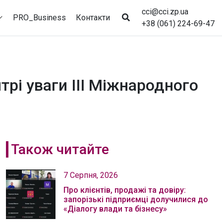
cci@cci.zp.ua
PRO_Business
Контакти
+38 (061) 224-69-47
трі уваги III Міжнародного
Також читайте
7 Серпня, 2026
Про клієнтів, продажі та довіру:
запорізькі підприємці долучилися до
«Діалогу влади та бізнесу»