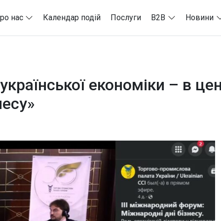
ро нас
Календар подій
Послуги
B2B
Новини
української економіки – в цен
несу»