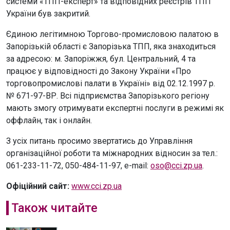
системи «ТПП-експерт» та відповідних реєстрів ТПП
України був закритий.
Єдиною легітимною Торгово-промисловою палатою в
Запорізькій області є Запорізька ТПП, яка знаходиться
за адресою: м. Запоріжжя, бул. Центральний, 4 та
працює у відповідності до Закону України «Про
торговопромислові палати в Україні» від 02.12.1997 р.
№ 671-97-ВР. Всі підприємства Запорізького регіону
мають змогу отримувати експертні послуги в режимі як
оффлайн, так і онлайн.
З усіх питань просимо звертатись до Управління
організаційної роботи та міжнародних відносин за тел.:
061-233-11-72, 050-484-11-97, е-mаіl:
oso@ссі.zр.uа
.
Офіційний сайт:
www.cci.zp.ua
Також читайте