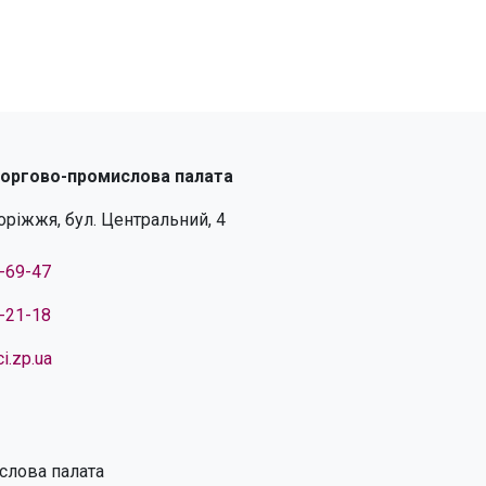
торгово-промислова палата
поріжжя, бул. Центральний, 4
4-69-47
4-21-18
i.zp.ua
слова палата