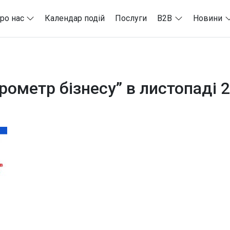
ро нас
Календар подій
Послуги
B2B
Новини
ометр бізнесу” в листопаді 