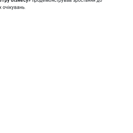
етру бізнесу»
продемонстрував зростання до
х очікувань.