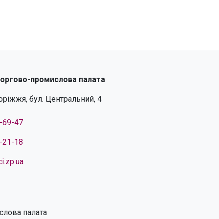
торгово-промислова палата
поріжжя, бул. Центральний, 4
4-69-47
4-21-18
i.zp.ua
слова палата