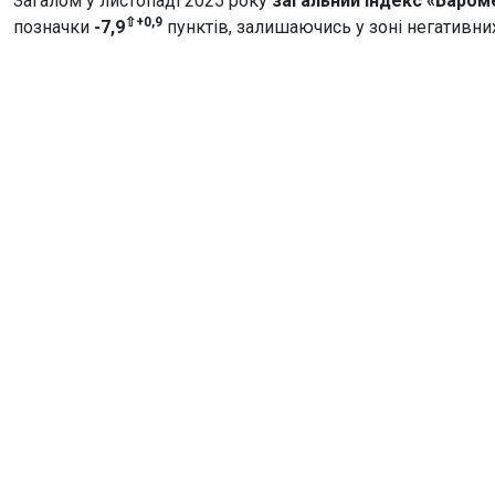
Загалом у листопаді 2025 року
загальний індекс «Баром
⇧+0,9
позначки
-7,9
пунктів, залишаючись у зоні негативни