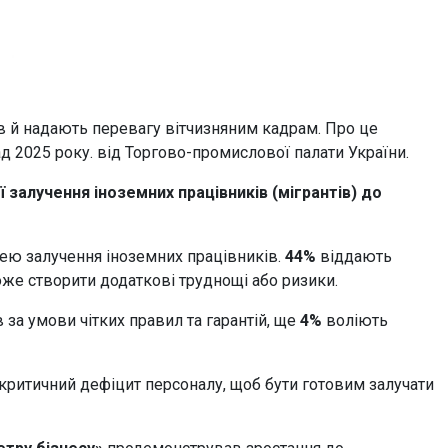
в й надають перевагу вітчизняним кадрам. Про це
д 2025 року. від Торгово-промислової палати України.
 залучення іноземних працівників (мігрантів) до
дею залучення іноземних працівників.
44%
віддають
же створити додаткові труднощі або ризики.
за умови чітких правил та гарантій, ще
4%
воліють
критичний дефіцит персоналу, щоб бути готовим залучати