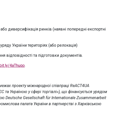
 або диверсифікація ринків (наявні попередні експортні
уряду України територіях (або релокація)
ння відповідності та підготовки документів.
/bit.ly/4aThuqo
.
в межах проекту міжнародної співпраці ReACT4UA
С та Україною у сфері торгівлі»), що фінансується урядом
Deutsche Gesellschaft für Internationale Zusammenarbeit
ромислова палата України в партнерстві з Харківською