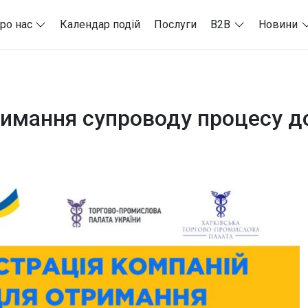
ро нас
Календар подій
Послуги
B2B
Новини
римання супроводу процесу д