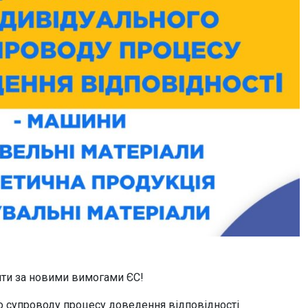
нти за новими вимогами ЄС!
о супроводу процесу доведення відповідності