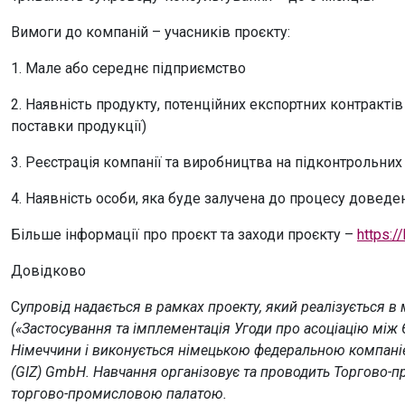
Вимоги до компаній – учасників проєкту:
1. Мале або середнє підприємство
2. Наявність продукту, потенційних експортних контрактів
поставки продукції)
3. Реєстрація компанії та виробництва на підконтрольних 
4. Наявність особи, яка буде залучена до процесу доведе
Більше інформації про проєкт та заходи проєкту –
https:/
Довідково
С
упровід надається в рамках проекту, який реалізується 
(«Застосування та імплементація Угоди про асоціацію між Є
Німеччини і виконується німецькою федеральною компанією 
(GIZ) GmbH. Навчання організовує та проводить Торгово-п
торгово-промисловою палатою.