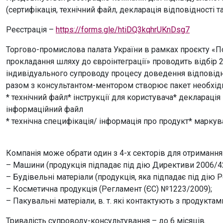
(сертифікація, технічний файл, декларація відповідності т
Реєстрація –
https://forms.gle/htiDQ3kqhrUKnDsg7
Торгово-промислова палата України в рамках проєкту «П
прокладання шляху до євроінтеграції» проводить відбір 2
індивідуального супроводу процесу доведення відповідн
разом з консультантом-ментором створює пакет необхідн
* технічний файл* інструкції для користувача* декларація
інформаційний файл
* технічна специфікація/ інформація про продукт* маркува
Компанія може обрати один з 4-х секторів для отримання
– Машини (продукція підпадає під дію Директиви 2006/4
– Будівельні матеріали (продукція, яка підпадає під дію
– Косметична продукція (Регламент (ЄС) №1223/2009);
– Пакувальні матеріали, в. т. які контактують з продукта
Тривалість супроводу-консультування – до 6 місяців.