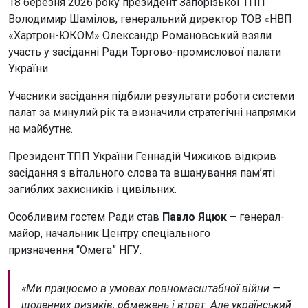
18 березня 2026 року президент Запорізької ТПП
Володимир Шамілов, генеральний директор ТОВ «НВП
«Хартрон-ЮКОМ» Олександр Романовський взяли
участь у засіданні Ради Торгово-промислової палати
України.
Учасники засідання підбили результати роботи системи
палат за минулий рік та визначили стратегічні напрямки
на майбутнє.
Президент ТПП України Геннадій Чижиков відкрив
засідання з вітального слова та вшанування пам’яті
загиблих захисників і цивільних.
Особливим гостем Ради став
Павло Яцюк
– генерал-
майор, начальник Центру спеціального
призначення “Омега” НГУ.
«Ми працюємо в умовах повномасштабної війни —
щоденних ризиків, обмежень і втрат. Але український