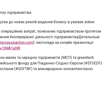
витку підприємства
цтва до нових реалій ведення бізнесу в умовах війни
 операційних витрат, понесених підприємством протягом
ечення безперервної діяльності підприємстваДетальніше
inessesinaction.com
2 листопада на онлайн презентації
.ly/3MA1u0W
мки малих та середніх підприємств (МСП) та greentech
пейського фонду для Південно-Східної Європи (#EFSEDF)
ростання (#GGFTAF) та міжнародною консалтинговою