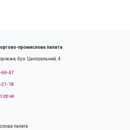
торгово-промислова палата
поріжжя, бул. Центральний, 4
4-69-47
4-21-18
i.zp.ua
слова палата