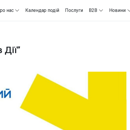
ро нас
Календар подій
Послуги
B2B
Новини
 Дії”