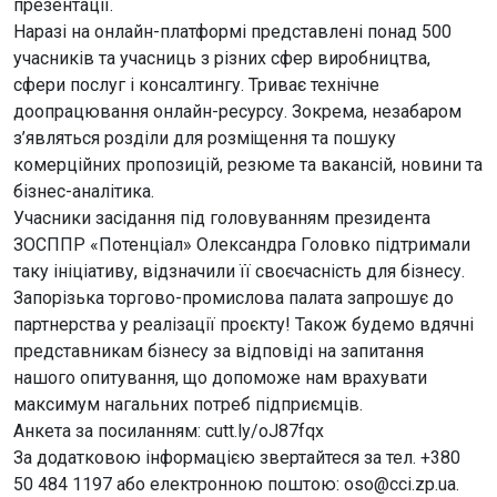
презентації.
Наразі на онлайн-платформі представлені понад 500
учасників та учасниць з різних сфер виробництва,
сфери послуг і консалтингу. Триває технічне
доопрацювання онлайн-ресурсу. Зокрема, незабаром
з’являться розділи для розміщення та пошуку
комерційних пропозицій, резюме та вакансій, новини та
бізнес-аналітика.
Учасники засідання під головуванням президента
ЗОСППР «Потенціал» Олександра Головко підтримали
таку ініціативу, відзначили її своєчасність для бізнесу.
Запорізька торгово-промислова палата запрошує до
партнерства у реалізації проєкту! Також будемо вдячні
представникам бізнесу за відповіді на запитання
нашого опитування, що допоможе нам врахувати
максимум нагальних потреб підприємців.
Анкета за посиланням: cutt.ly/oJ87fqx
За додатковою інформацією звертайтеся за тел. +380
50 484 1197 або електронною поштою: oso@cci.zp.ua.