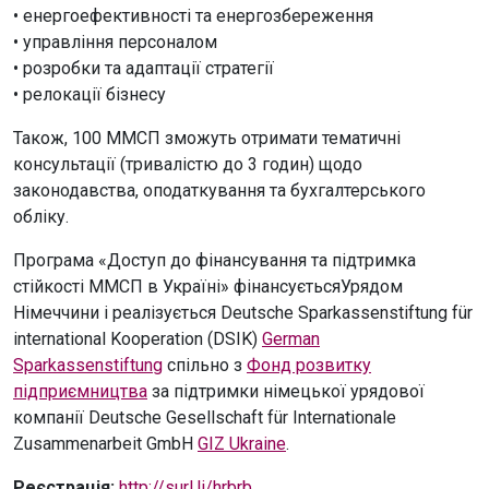
• енергоефективності та енергозбереження
• управління персоналом
• розробки та адаптації стратегії
• релокації бізнесу
Також, 100 ММСП зможуть отримати тематичні
консультації (тривалістю до 3 годин) щодо
законодавства, оподаткування та бухгалтерського
обліку.
Програма «Доступ до фінансування та підтримка
стійкості ММСП в Україні» фінансуєтьсяУрядом
Німеччини і реалізується Deutsche Sparkassenstiftung für
international Kooperation (DSIK)
German
Sparkassenstiftung
спільно з
Фонд розвитку
підприємництва
за підтримки німецької урядової
компанії Deutsche Gesellschaft für Internationale
Zusammenarbeit GmbH
GIZ Ukraine
.
Реєстрація:
http://surl.li/hrbrb