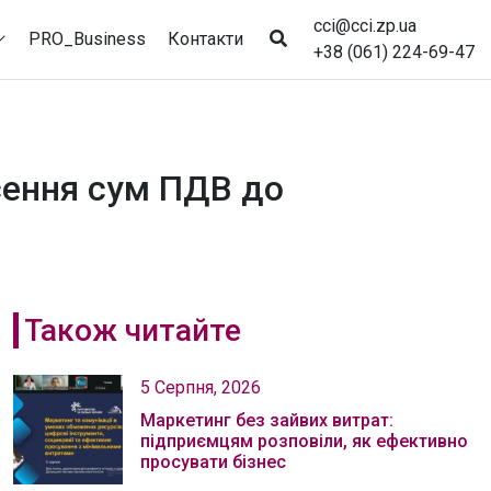
cci@cci.zp.ua
PRO_Business
Контакти
+38 (061) 224-69-47
сення сум ПДВ до
Також читайте
5 Серпня, 2026
Маркетинг без зайвих витрат:
підприємцям розповіли, як ефективно
просувати бізнес