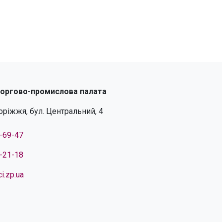
торгово-промислова палата
поріжжя, бул. Центральний, 4
4-69-47
4-21-18
i.zp.ua