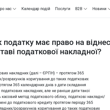
ро нас
Календар подій
Послуги
B2B
Новини
к податку має право на відне
таві податкової накладної?
ових накладних (далі – ЄРПН) – протягом 365
х/розрахунків коригування до таких податкових
отягом 365 календарних днів з дати складання
податкових накладних, але не раніше дати такої
 касовий метод податкового обліку, податкові накладні/
чені до податкового кредиту протягом періоду 365
кладних/розрахунків коригування до таких податкових