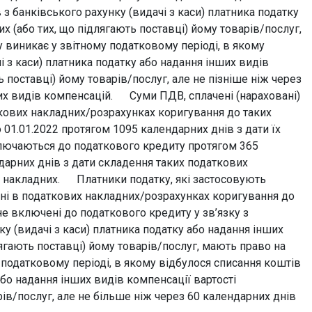
 з банківського рахунку (видачі з каси) платника податку
х (або тих, що підлягають поставці) йому товарів/послуг,
 виникає у звітному податковому періоді, в якому
і з каси) платника податку або надання інших видів
 поставці) йому товарів/послуг, але не пізніше ніж через
ших видів компенсацій. Cуми ПДВ, сплачені (нараховані)
аткових накладних/розрахунках коригування до таких
 01.01.2022 протягом 1095 календарних днів з дати їх
ключаються до податкового кредиту протягом 365
ндарних днів з дати складення таких податкових
х накладних. Платники податку, які застосовують
ені в податкових накладних/розрахунках коригування до
не включені до податкового кредиту у зв’язку з
ку (видачі з каси) платника податку або надання інших
лягають поставці) йому товарів/послуг, мають право на
податковому періоді, в якому відбулося списання коштів
або надання інших видів компенсації вартості
рів/послуг, але не більше ніж через 60 календарних днів