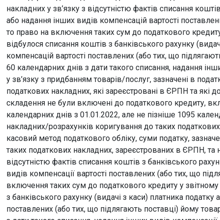
накладних у зв’язку з відсутністю фактів списання коштів
або надання інших видів компенсацій вартості поставлени
то право на включення таких сум до податкового кредиту
відбулося списання коштів з банківського рахунку (видач
компенсацій вартості поставлених (або тих, що підлягають
60 календарних днів з дати такого списання, надання ін
у зв’язку з придбанням товарів/послуг, зазначені в под
податкових накладних, які зареєстровані в ЄРПН та які до
складення не були включені до податкового кредиту, в
календарних днів з 01.01.2022, але не пізніше 1095 кале
накладних/розрахунків коригування до таких податкови
касовий метод податкового обліку, суми податку, зазнач
таких податкових накладних, зареєстрованих в ЄРПН, та 
відсутністю фактів списання коштів з банківського рахун
видів компенсації вартості поставлених (або тих, що під
включення таких сум до податкового кредиту у звітному 
з банківського рахунку (видачі з каси) платника податку 
поставлених (або тих, що підлягають поставці) йому това