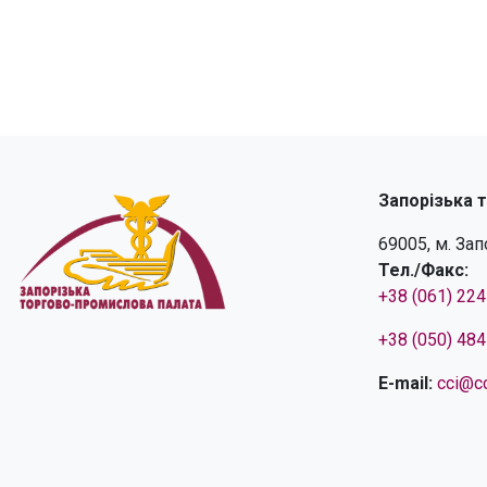
Запорізька 
69005, м. За
Тел./Факс:
+38 (061) 22
+38 (050) 48
E-mail:
cci@cc