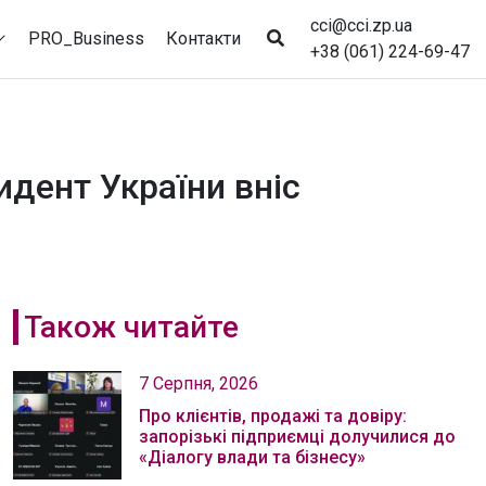
cci@cci.zp.ua
PRO_Business
Контакти
+38 (061) 224-69-47
дент України вніс
Також читайте
7 Серпня, 2026
Про клієнтів, продажі та довіру:
запорізькі підприємці долучилися до
«Діалогу влади та бізнесу»