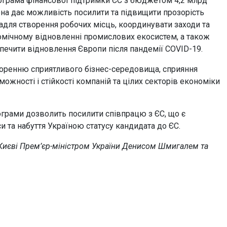
грама фінансової підтримки ЄС з бюджетом 4,2 млрд
Вона дає можливість посилити та підвищити прозорість
задля створення робочих місць, координувати заходи та
номічному відновленні промислових екосистем, а також
зпечити відновлення Європи після пандемії COVID-19.
воренню сприятливого бізнес-середовища, сприяння
ожності і стійкості компаній та цілих секторів економіки
ограми дозволить посилити співпрацю з ЄС, що є
и та набуття Україною статусу кандидата до ЄС.
 Києві Прем’єр-міністром України Денисом Шмигалем та