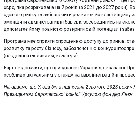
Програма Європейського Союзу «Єдиний ринок» – це про
євро, яка розрахована на 7 років (з 2021 до 2027 роки). 
єдиного ринку та забезпечити розвиток його потенціалу 
зменшити адміністративні бар’єри, зосередитись на еко
допомагає йому повністю розкрити свій потенціал і забе
Програма має сприяти спрощенню доступу до ринків, ст
розвитку та росту бізнесу, забезпеченню конкурентоспром
(поєднання екосистем, кластери).
Варто відзначити, що приєднання України до вказаної Пр
особливо актуальним з огляду на євроінтеграційні процес
Нагадаємо, що Угода була підписана 2 лютого 2023 року у
Президентом Європейської комісії Урсулою фон дер Ляєн
.