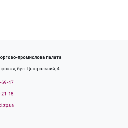
торгово-промислова палата
поріжжя, бул. Центральний, 4
4-69-47
4-21-18
i.zp.ua