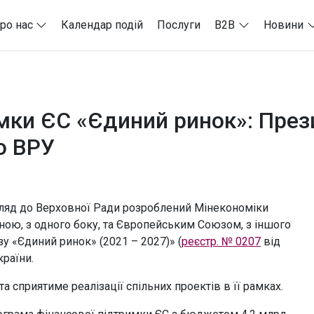
ро нас
Календар подій
Послуги
B2B
Новини
мки ЄС «Єдиний ринок»: Прези
о ВРУ
ляд до Верховної Ради розроблений Мінекономіки
ною, з одного боку, та Європейським Союзом, з іншого
у «Єдиний ринок» (2021 – 2027)» (
реєстр. № 0207
від
раїни.
а сприятиме реалізації спільних проектів в її рамках.