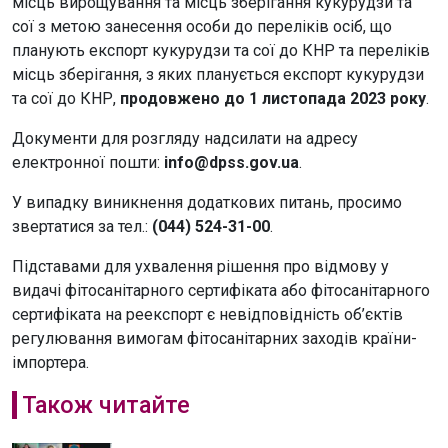
місць вирощування та місць зберігання кукурудзи та
сої з метою занесення особи до переліків осіб, що
планують експорт кукурудзи та сої до КНР та переліків
місць зберігання, з яких планується експорт кукурудзи
та сої до КНР,
продовжено до 1 листопада 2023 року
.
Документи для розгляду надсилати на адресу
електронної пошти:
info@dpss.gov.ua
.
У випадку виникнення додаткових питань, просимо
звертатися за тел.:
(044) 524-31-00
.
Підставами для ухвалення рішення про відмову у
видачі фітосанітарного сертифіката або фітосанітарного
сертифіката на реекспорт є невідповідність об’єктів
регулювання вимогам фітосанітарних заходів країни-
імпортера.
Також читайте