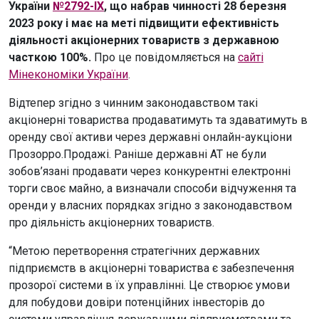
України
№2792-IX
, що набрав чинності 28 березня
2023 року і має на меті підвищити ефективність
діяльності акціонерних товариств з державною
часткою 100%.
Про це повідомляється на
сайті
Мінекономіки України
.
Відтепер згідно з чинним законодавством такі
акціонерні товариства продаватимуть та здаватимуть в
оренду свої активи через державні онлайн-аукціони
Прозорро.Продажі. Раніше державні АТ не були
зобов’язані продавати через конкурентні електронні
торги своє майно, а визначали способи відчуження та
оренди у власних порядках згідно з законодавством
про діяльність акціонерних товариств.
“Метою перетворення стратегічних державних
підприємств в акціонерні товариства є забезпечення
прозорої системи в їх управлінні. Це створює умови
для побудови довіри потенційних інвесторів до