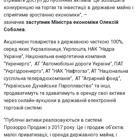
отримати доступ до публічних активів. Це збільшить
конкуренцію на торгах та інвестиції в державне майно і
сприятиме зростанню економіки”, —
зазначив
заступник Міністра економіки Олексій
Соболев.
Акціонерні товариства з державною часткою 100%,
серед яких Укрзалізниця, Укрпошта, НАК “Надра
України”, Національна енергетична компанія
“Укренерго”, АТ “Автомобільні дороги України”, ПАТ
“Укргідроенерго”, АТ “НАК “Нафтогаз”, АТ “Національна
суспільна телерадіокомпанія”, АТ “Аграрний фонд”,
“Українське Дунайське Пароплавство” та інші,
продаватимуть та здаватимуть в оренду свої активи
через онлайн-аукціони в державній електронній
торговій системі.
“Публічні активи реалізовуються в системі
Прозорро.Продажі з 2017 року. Це і продаж обʼєктів
малої приватизації, і оренда державного майна, і