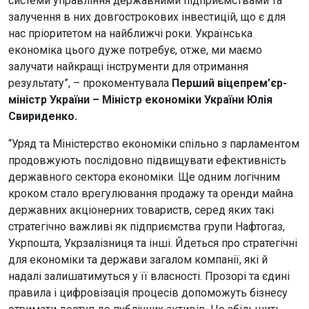
системи управління державними підприємствами та
залучення в них довгострокових інвестицій, що є для
нас пріоритетом на найближчі роки. Українська
економіка цього дуже потребує, отже, ми маємо
залучати найкращі інструменти для отримання
результату”, – прокоментувала
Перший віцепрем’єр-
міністр України – Міністр економіки України Юлія
Свириденко.
“Уряд та Міністерство економіки спільно з парламентом
продовжують послідовно підвищувати ефективність
державного сектора економіки. Ще одним логічним
кроком стало врегулювання продажу та оренди майна
державних акціонерних товариств, серед яких такі
стратегічно важливі як підприємства групи Нафтогаз,
Укрпошта, Укрзалізниця та інші. Йдеться про стратегічні
для економіки та держави загалом компанії, які й
надалі залишатимуться у її власності. Прозорі та єдині
правила і цифровізація процесів допоможуть бізнесу