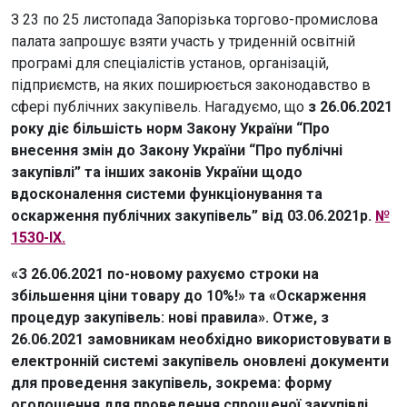
З 23 по 25 листопада Запорізька торгово-промислова
палата запрошує взяти участь у триденній освітній
програмі для спеціалістів установ, організацій,
підприємств, на яких поширюється законодавство в
сфері публічних закупівель. Нагадуємо, що
з 26.06.2021
року діє більшість норм Закону України “Про
внесення змін до Закону України “Про публічні
закупівлі” та інших законів України щодо
вдосконалення системи функціонування та
оскарження публічних закупівель” від 03.06.2021р.
№
1530-IX.
«З 26.06.2021 по-новому рахуємо строки на
збільшення ціни товару до 10%!» та «Оскарження
процедур закупівель: нові правила». Отже, з
26.06.2021 замовникам необхідно використовувати в
електронній системі закупівель оновлені документи
для проведення закупівель, зокрема: форму
оголошення для проведення спрощеної закупівлі,