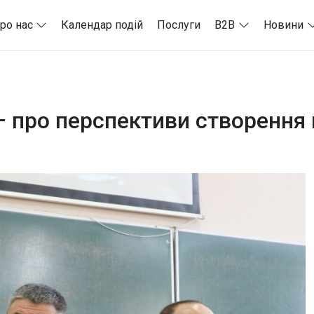
ро нас
Календар подій
Послуги
B2B
Новини
– про перспективи створення 