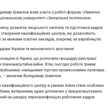
одимир Шамілов взяв участь у роботі форуму «Навички
іональному університеті «Запорізька політехніка».
знесу, розвитку людського капіталу та підготовки кадрів
 створення кваліфікаційних центрів, які дозволяють
і за межами освітніх закладів, зокрема, на виробництві.
будови України та економічного зростання.
ізацією в Україні, що розпочала процедуру реєстрації
а повномасштабна війна. Втім, сьогодні робота триває.
стрійськими, німецькими торгово-промисловими палатами,
»
, – зазначив Володимир Шамілов.
 кваліфікаційного центру в умовах війни стане особливо
бами, ветеранами, адже допоможе у працевлаштуванні.
ваний на швидку перекваліфікацію робітничих кадрів