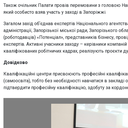
Також очільник Палати провів перемовини з головою На
який особисто взяв участь у заході в Запоріжжі.
Загалом захід обʼєднав експертів Національного агентства
адміністрації, Запорізької міської ради, Запорізького о
(роботодавців) «Потенціал», представників бізнесу, пров
експертів. Активні учасники заходу – керівники компаній 
кваліфікованих робітничих кадрах, реалізують проєкти ду
Довідково
Кваліфікаційні центри присвоюють професійні кваліфіка
(самоосвіта), тобто без необхідності навчатися в закладі
підтвердити професійну кваліфікацію, здобуту за кордон