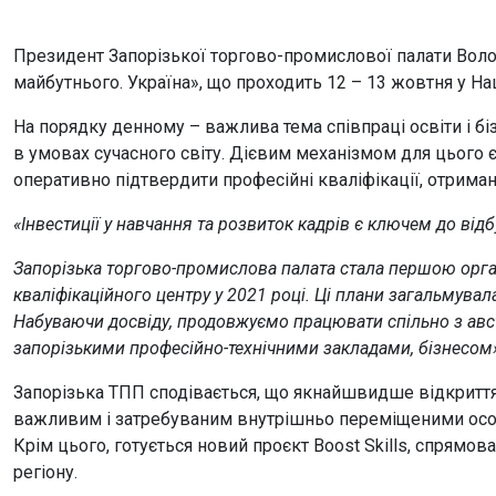
Президент Запорізької торгово-промислової палати Вол
майбутнього. Україна», що проходить 12 – 13 жовтня у Нац
На порядку денному – важлива тема співпраці освіти і бі
в умовах сучасного світу. Дієвим механізмом для цього є
оперативно підтвердити професійні кваліфікації, отриман
«Інвестиції у навчання та розвиток кадрів є ключем до від
Запорізька торгово-промислова палата стала першою орган
кваліфікаційного центру у 2021 році. Ці плани загальмувал
Набуваючи досвіду, продовжуємо працювати спільно з ав
запорізькими професійно-технічними закладами, бізнесом
Запорізька ТПП сподівається, що якнайшвидше відкриття
важливим і затребуваним внутрішньо переміщеними осо
Крім цього, готується новий проєкт Boost Skills, спрямо
регіону.