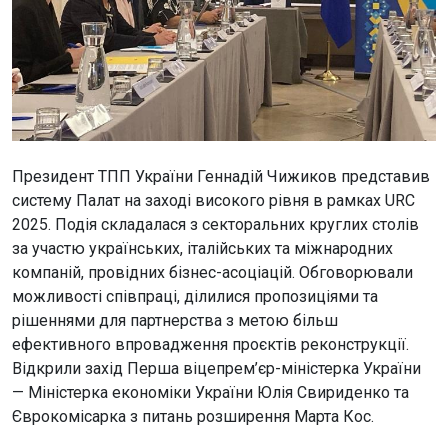
Президент ТПП України Геннадій Чижиков представив
систему Палат на заході високого рівня в рамках URC
2025. Подія складалася з секторальних круглих столів
за участю українських, італійських та міжнародних
компаній, провідних бізнес-асоціацій. Обговорювали
можливості співпраці, ділилися пропозиціями та
рішеннями для партнерства з метою більш
ефективного впровадження проєктів реконструкції.
Відкрили захід Перша віцепрем’єр-міністерка України
— Міністерка економіки України Юлія Свириденко та
Єврокомісарка з питань розширення Марта Кос.