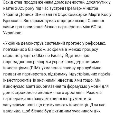
Захід став продовженням домовленостей, досягнутих у
квітні 2025 року під час зустрічі Прем’єр-міністра
України Дениса Шмигаля та Єврокомісарки Марти Кос у
Брюсселі. Він ознаменував старт реалізації Спільної
заяви про посилення бізнес-партнерства між ЄС та
Україною.
«Україна демонструє системний прогрес у реформах,
пов’язаних з бізнесом, зокрема в межах процесу
євроінтеграції та Ukraine Facility. Йдеться про
впровадження реформи управління державними
інвестиціями (PIM), ухвалення закону про публічно-
приватне партнерство, підтримку індустріальних парків,
інвестпроєктів із значними інвестиціями тощо. Ми
виконуємо взяті зобов’язання та формуємо умови для
довгострокового економічного зростання. Разом з
партнерами покращуємо чинні інструменти та
запускаємо нові, що стимулюють інвестиції. Для нас
важливо, щоб бізнес був активним учасником цих