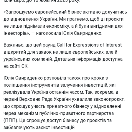
млн євро, до 10 жовтня 2025 року.
«Запрошуємо європейський бізнес активно долучатись
до відновлення України. Ми прагнемо, щоб ці проєкти
не лише піднімали економіку, а й були вигідними для
інвесторів», — наголосила Юлія Свириденко.
Важливо, що цей раунд Call for Expressions of Interest
відкритий для заявок не лише європейських, але й
українських компаній. Детальна інформація доступна
на сайті ЄК.
Юлія Свириденко розповіла також про кроки з
поліпшення інструментів залучення інвестицій, які
реалізувала Україна останнім часом. Так, зокрема, в
червні Верховна Рада України ухвалила законопроєкт,
що спрощує участь приватного бізнесу у відновленні
через механізм публічно-приватного партнерства
(ППП). Це спрощує доступ бізнесу до проєктів та
забезпечують захист інвестицій.