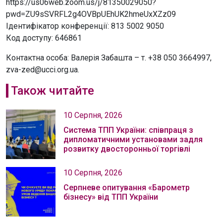
https://us06web.zoom.us/j/81350029050?
pwd=ZU9sSVRFL2g4OVBpUEhUK2hmeUxXZz09
Ідентифікатор конференції: 813 5002 9050
Код доступу: 646861
Контактна особа: Валерія Забашта – т. +38 050 3664997,
zva-zed@ucci.org.ua.
Також читайте
10 Серпня, 2026
Система ТПП України: співпраця з
дипломатичними установами задля
розвитку двосторонньої торгівлі
10 Серпня, 2026
Серпневе опитування «Барометр
бізнесу» від ТПП України