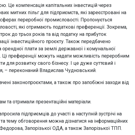
ою. Це компенсація капітальних інвестицій через
их митних пільг для підприємств, які зареєстровані на
у сферах переробної промисловості. Пропонується
ловості, які отримають податкові преференції. Зокрема,
трок до трьох років та від податку на прибуток
ізації інвестиційного проєкту. Також передбачено
а орендної плати за землі державної і комунальної
я. Ці преференції можуть надати можливість переробним
 для розвитку свого бізнесу. І це дуже суттєвий і
ся, – переконаний Владислав Чудновський.
чені законопроєктами, а також про запобіжні заходи від
ам та отримали презентаційні матеріали.
росила підприємців до участі в наступній зустрічі на
с та тему обговорення можна дізнатися на інформаційних
 Федорова, Запорізької ОДА, а також Запорізької ТПП.