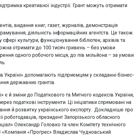
дтримка креативної індустрії. Грант можуть отримати
нтів, видання книг, газет, журналів, демонстрація
рамування, діяльність інформаційних агентств. Це також
 у сфері культури, функціонування бібліотек, архівів та
можна отримати до 100 тисяч гривень – без умови
рення одного робочого місця, до пів мільйона – за умови
ль.
 в Україні» допомагають підприємцям у складанні бізнес-
ання державних грантів.
» є й зміни до Податкового та Митного кодексів України,
рез податкові інструменти. Ці ініціативи спрямовані на
ання й розвитку українського експорту. Докладніше про
ії роботодавців, президент Запорізького обласного
ціал» Олександр Головко та член Комітету технічного
В «Компанія «Прогрес» Владислав Чудновський.