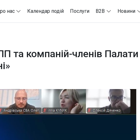
ро нас
Календар подій
Послуги
B2B
Новини
П та компаній-членів Палати
ні»