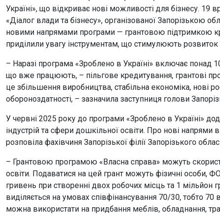
Україні», що відкриває нові можливості для бізнесу. 19 в
«Діалог влади та бізнесу», організованої Запорізькою 
новими напрямами програми — грантовою підтримкою кре
приділили увагу інструментам, що стимулюють розвиток 
– Наразі програма «Зроблено в Україні» включає понад 10
що вже працюють, – пільгове кредитування, грантові пр
це збільшення виробництва, стабільна економіка, нові ро
обороноздатності, – зазначила заступниця голови Запорі
У червні 2025 року до програми «Зроблено в Україні» до
індустрій та сфери дошкільної освіти. Про нові напрями 
розповіла фахівчиня Запорізької філії Запорізького облас
– Грантовою програмою «Власна справа» можуть скорист
освіти. Подаватися на цей грант можуть фізичні особи, ФО
гривень при створенні двох робочих місць та 1 мільйон г
виділяється на умовах співфінансування 70/30, тобто 70 ві
можна використати на придбання меблів, обладнання, тра