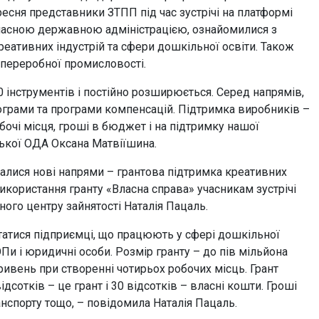
ресня представники ЗТПП під час зустрічі на платформі
обласною державною адміністрацією, ознайомилися з
ативних індустрій та сфери дошкільної освіти. Також
переробної промисловості.
 інструментів і постійно розширюється. Серед напрямів,
ограми та програми компенсацій. Підтримка виробників –
бочі місця, гроші в бюджет і на підтримку нашої
зької ОДА Оксана Матвіїшина.
далися нові напрями – грантова підтримка креативних
використання гранту «Власна справа» учасникам зустрічі
ного центру зайнятості Наталія Пацаль.
атися підприємці, що працюють у сфері дошкільної
Пи і юридичні особи. Розмір гранту – до пів мільйона
ривень при створенні чотирьох робочих місць. Грант
дсотків – це грант і 30 відсотків – власні кошти. Гроші
нспорту тощо, – повідомила Наталія Пацаль.