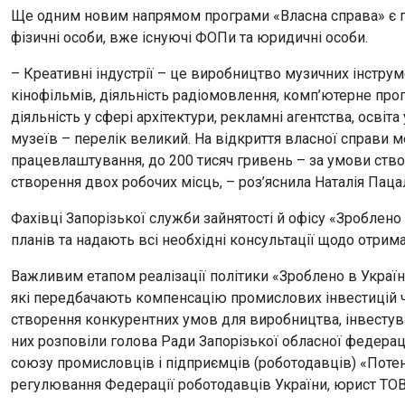
Ще одним новим напрямом програми «Власна справа» є пі
фізичні особи, вже існуючі ФОПи та юридичні особи.
– Креативні індустрії – це виробництво музичних інструме
кінофільмів, діяльність радіомовлення, комп’ютерне прог
діяльність у сфері архітектури, рекламні агентства, освіта
музеїв – перелік великий. На відкриття власної справи 
працевлаштування, до 200 тисяч гривень – за умови ство
створення двох робочих місць, – роз’яснила Наталія Паца
Фахівці Запорізької служби зайнятості й офісу «Зроблено
планів та надають всі необхідні консультації щодо отрим
Важливим етапом реалізації політики «Зроблено в Україні
які передбачають компенсацію промислових інвестицій че
створення конкурентних умов для виробництва, інвестув
них розповіли голова Ради Запорізької обласної федерац
союзу промисловців і підприємців (роботодавців) «Потен
регулювання Федерації роботодавців України, юрист ТО