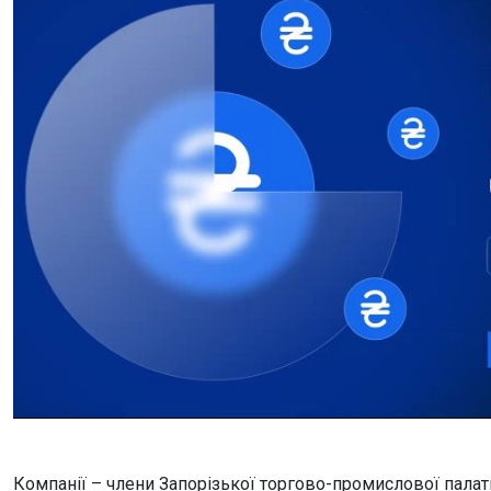
Компанії – члени Запорізької торгово-промислової пала