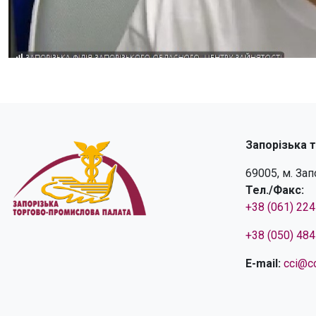
Запорізька 
69005, м. За
Тел./Факс:
+38 (061) 22
+38 (050) 48
E-mail:
cci@cc