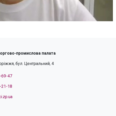
торгово-промислова палата
поріжжя, бул. Центральний, 4
4-69-47
4-21-18
i.zp.ua