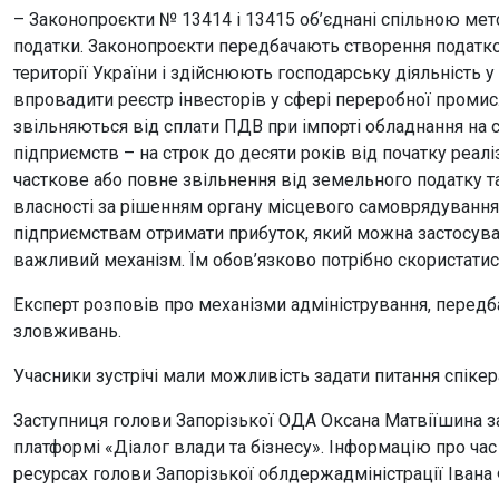
– Законопроєкти № 13414 і 13415 об’єднані спільною мет
податки. Законопроєкти передбачають створення податков
території України і здійснюють господарську діяльність 
впровадити реєстр інвесторів у сфері переробної промис
звільняються від сплати ПДВ при імпорті обладнання на с
підприємств – на строк до десяти років від початку реал
часткове або повне звільнення від земельного податку т
власності за рішенням органу місцевого самоврядуванн
підприємствам отримати прибуток, який можна застосувати
важливий механізм. Їм обов’язково потрібно скористати
Експерт розповів про механізми адміністрування, передба
зловживань.
Учасники зустрічі мали можливість задати питання спікер
Заступниця голови Запорізької ОДА Оксана Матвіїшина зап
платформі «Діалог влади та бізнесу». Інформацію про ча
ресурсах голови Запорізької облдержадміністрації Івана