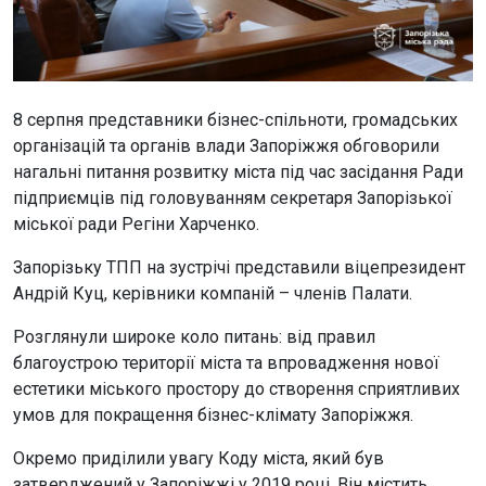
8 серпня представники бізнес-спільноти, громадських
організацій та органів влади Запоріжжя обговорили
нагальні питання розвитку міста під час засідання Ради
підприємців під головуванням секретаря Запорізької
міської ради Регіни Харченко.
Запорізьку ТПП на зустрічі представили віцепрезидент
Андрій Куц, керівники компаній – членів Палати.
Розглянули широке коло питань: від правил
благоустрою території міста та впровадження нової
естетики міського простору до створення сприятливих
умов для покращення бізнес-клімату Запоріжжя.
Окремо приділили увагу Коду міста, який був
затверджений у Запоріжжі у 2019 році. Він містить