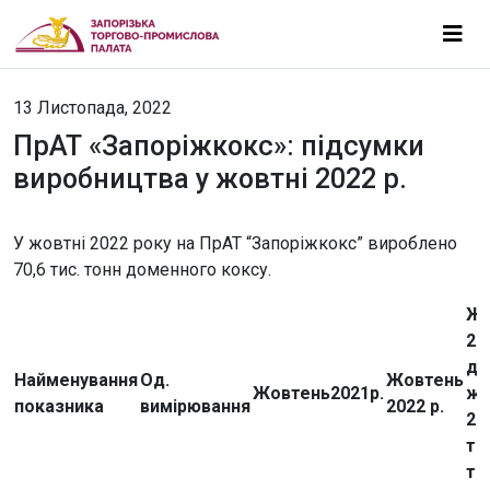
13 Листопада, 2022
ПрАТ «Запоріжкокс»: підсумки
виробництва у жовтні 2022 р.
У жовтні 2022 року на ПрАТ “Запоріжкокс” вироблено
70,6 тис. тонн доменного коксу.
Жо
20
до
Найменування
Од.
Жовтень
Жовтень
2021р.
жо
показника
вимірювання
2022 р.
20
ти
то