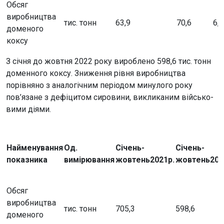
Обсяг
виробництва
тис. тонн
63,9
70,6
6,7
доменого
коксу
З січня до жовтня 2022 року вироблено 598,6 тис. тонн
доменного коксу. Зниження рівня виробництва
порівняно з аналогічним періодом минулого року
пов’язане з дефіцитом сировини, викликаним військо-
вими діями.
Найменування
Од.
Січень-
Січень-
показника
вимірювання
жовтень
2021р.
жовтень
202
Обсяг
виробництва
тис. тонн
705,3
598,6
доменого