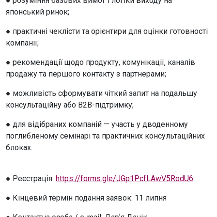
● розуміння базових вимог і логіки виходу на
японський ринок;
● практичні чеклісти та орієнтири для оцінки готовності
компанії;
● рекомендації щодо продукту, комунікації, каналів
продажу та першого контакту з партнерами;
● можливість сформувати чіткий запит на подальшу
консультаційну або B2B-підтримку;
● для відібраних компаній — участь у дводенному
поглибленому семінарі та практичних консультаційних
блоках.
● Реєстрація:
https://forms.gle/JGp1PcfLAwV5RodU6
● Кінцевий термін подання заявок: 11 липня