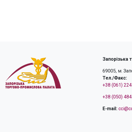
Запорізька 
69005, м. За
Тел./Факс:
+38 (061) 22
+38 (050) 48
E-mail:
cci@cc