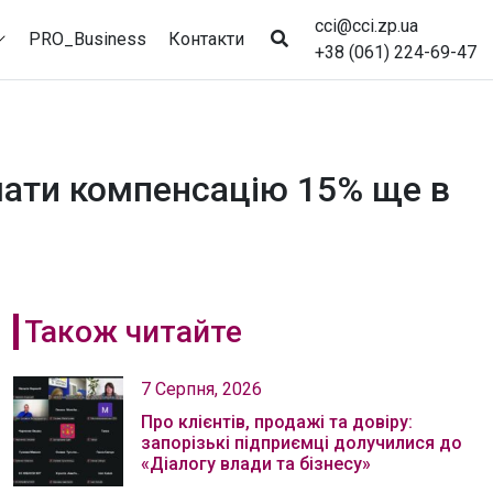
cci@cci.zp.ua
PRO_Business
Контакти
+38 (061) 224-69-47
мати компенсацію 15% ще в
Також читайте
7 Серпня, 2026
Про клієнтів, продажі та довіру:
запорізькі підприємці долучилися до
«Діалогу влади та бізнесу»