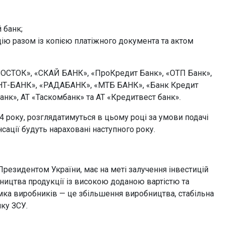
 банк;
ію разом із копією платіжного документа та актом
 ВОСТОК», «СКАЙ БАНК», «ПроКредит Банк», «ОТП Банк»,
НТ-БАНК», «РАДАБАНК», «МТБ БАНК», «Банк Кредит
к», АТ «Таскомбанк» та АТ «Кредитвест банк».
24 року, розглядатимуться в цьому році за умови подачі
нсації будуть нараховані наступного року.
Президентом України, має на меті залучення інвестицій
ництва продукції із високою доданою вартістю та
мка виробників — це збільшення виробництва, стабільна
мку ЗСУ.