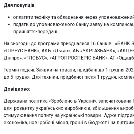
Для покупців:
оплатити техніку та обладнання через уповноважений
подати до уповноваженого банку заяву на компенсац
прийняття-передачі.
На сьогодні до програми приєдналися 16 банків: «БАНК
«ПІРЕУС БАНК», АКБ «Львів», АБ «УКРГАЗБАНК», «АКЦЕ
Дніпро», «ГЛОБУС», «АГРОПРОСПЕРІС БАНК», АТ «Ощадбан
Термін подачі: Заявки на товари, придбані до 1 грудня 20
до 5 грудня. Для техніки, придбаної після 1 грудня, компе
Довідково:
Державна політика «Зроблено в Україні», започаткована 
для розвитку українських виробників, збільшення вироб
стимулювання попиту на українські товари. Адже підтри
економіка, нові робочі місця, гроші в бюджет і на підтри