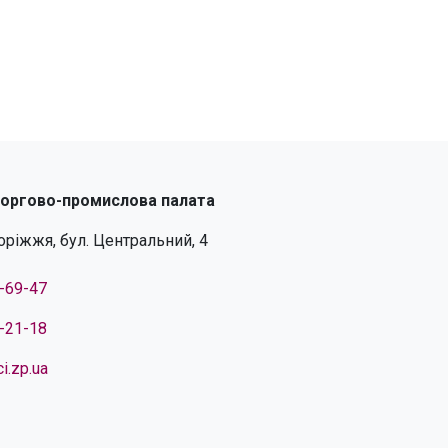
торгово-промислова палата
поріжжя, бул. Центральний, 4
4-69-47
4-21-18
i.zp.ua