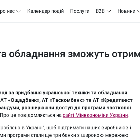
ро нас
Календар подій
Послуги
B2B
Новини
и та обладнання зможуть отри
ії за придбання української техніки та обладнання
и: АТ «Ощадбанк», АТ «Таскомбанк» та АТ «Кредитвест
орандуми, розширюючи доступ до програми часткової
Про це повідомляється на
сайті Мінекономіки України
.
блено в Україні”, щоб підтримати наших виробників і
ками програми стали ще три банки з широкою мережею