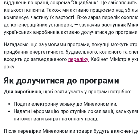
відділень по країні, зокрема “Ощадбанк”. Це забезпечить 
кількості клієнтів. Також ми активно працюємо над збіл
компенсує частину їх вартості.. Вже зараз перелік охопл
до когенераційних установок, — зазначив
заступник Міні
українських виробників активно долучатися до програми
Нагадаємо, що за умовами програми, покупці можуть отр
придбання енергетичного, будівельного, колісного та сп
входить до затвердженого
переліку.
Кабінет Міністрів у
року.
Як долучитися до програми
Для виробників
, щоб взяти участь у програмі потрібно:
Подати електронну заявку до Мінекономіки.
Надати інформацію про ступінь локалізації, калькуляц
питомої ваги витрат на оплату праці.
Після перевірки Мінекономіки товари будуть включені до