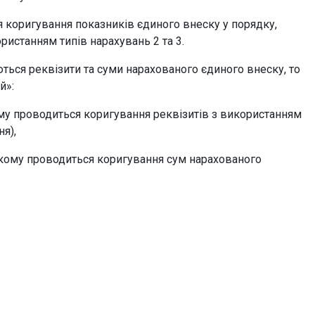
коригування показників єдиного внеску у порядку,
ристанням типів нарахувань 2 та 3.
ться реквізити та суми нарахованого єдиного внеску, то
й»:
му проводиться коригування реквізитів з використанням
я),
якому проводиться коригування сум нарахованого