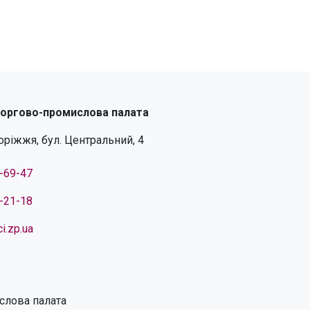
торгово-промислова палата
поріжжя, бул. Центральний, 4
4-69-47
4-21-18
i.zp.ua
слова палата