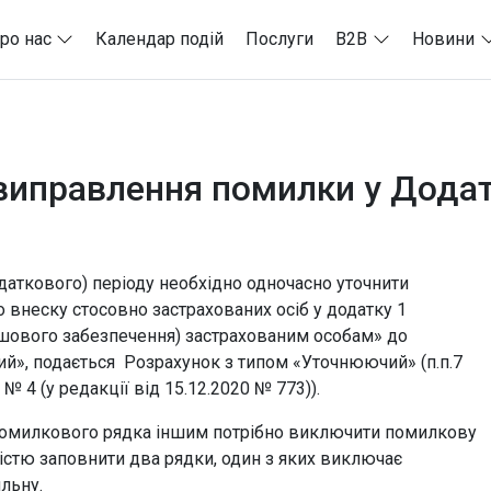
ро нас
Календар подій
Послуги
B2B
Новини
виправлення помилки у Додат
даткового) періоду необхідно одночасно уточнити
 внеску стосовно застрахованих осіб у додатку 1
рошового забезпечення) застрахованим особам» до
вий», подається Розрахунок з типом «Уточнюючий» (п.п.7
 4 (у редакції від 15.12.2020 № 773)).
помилкового рядка іншим потрібно виключити помилкову
істю заповнити два рядки, один з яких виключає
льну.