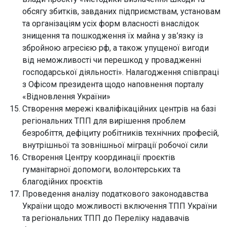
обсягу збитків, завданих підприємствам, установам
та організаціям усіх форм власності внаслідок
знищення та пошкодження їх майна у зв’язку із
збройною агресією рф, а також упущеної вигоди
від неможливості чи перешкод у провадженні
господарської діяльності». Налагодження співпраці
з Офісом президента щодо наповнення порталу
«Відновлення України»
Створення мережі кваліфікаційних центрів на базі
регіональних ТПП для вирішення проблем
безробіття, дефіциту робітників технічних професій,
внутрішньої та зовнішньої міграції робочої сили
Створення Центру координації проєктів
гуманітарної допомоги, волонтерських та
благодійних проєктів
Проведення аналізу податкового законодавства
України щодо можливості включення ТПП України
та регіональних ТПП до Переліку надавачів