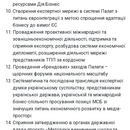
ресурсами Дія.Бізнес
Створення експертної мережі в системі Палат з
питань євроінтеграції з метою спрощення адаптації
бізнесу до вимог ЄС
Провадження проактивної міжнародної та
зовнішньоекономічної діяльності, підтримка та
сприяння експорту, розбудова системи економічної
дипломатії, розширення діяльності мережі
представників ТПП за кордоном
Проведення «брендових» заходів Палати –
щорічних форумів національного масштабу
Систематична та послідовна трансляція експертної
думки українському суспільству, представникам
української держави, українській та міжнародній
бізнес-спільноті просування позиції МСБ зі
значущих питань економічного розвитку в медіа-
просторі
Сприяння затвердженню в органах державної
влади проєкту «Методики визначення шкоди та