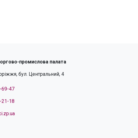
торгово-промислова палата
поріжжя, бул. Центральний, 4
4-69-47
4-21-18
i.zp.ua