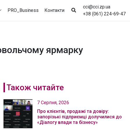
cci@cci.zp.ua
PRO_Business
Контакти
+38 (061) 224-69-47
довольчому ярмарку
Також читайте
7 Серпня, 2026
Про клієнтів, продажі та довіру:
запорізькі підприємці долучилися до
«Діалогу влади та бізнесу»