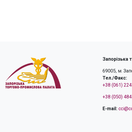
Запорізька 
69005, м. За
Тел./Факс:
+38 (061) 22
+38 (050) 48
E-mail:
cci@cc