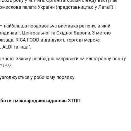
 2022 року у м. Рига. Організаторами стенду виступає
омислова палата України (представництво у Латвії) і
 – найбільша продовольча виставка регіону, в якій
андинавії, Центральної та Східної Європи. З метою
ізації, RIGA FOOD відвідують торгові мережі
 ALDI та інші”.
товною. Заявку необхідно направити на електронну пошту
-11-97
.
узгоджується у робочому порядку.
роботи і міжнародних відносин ЗТПП