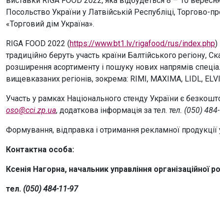
виставки RIGA FOOD 2022, яка відбудеться 8 – 10 вересня
Посольство України у Латвійській Республіці, Торгово-пр
«Торговий дім Україна».
RIGA FOOD 2022 (
https://www.bt1.lv/rigafood/rus/index.php
)
традиційно беруть участь країни Балтійського регіону, Ск
розширення асортименту і пошуку нових напрямів спеціал
вищевказаних регіонів, зокрема: RIMI, MAXIMA, LIDL, ELVI,
Участь у рамках Національного стенду України є безкош
oso@cci.zp.ua
, додаткова інформація за тел.
тел. (050) 484
Формування, відправка і отримання рекламної продукції 
Контактна особа:
Ксенія Нагорна, начальник управління організаційної 
тел.
(050) 484-11-97