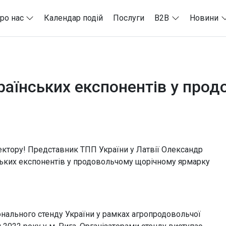
ро нас
Календар подій
Послуги
B2B
Новини
країнських експонентів у про
ектору! Представник ТПП України у Латвії Олександр
ських експонентів у продовольчому щорічному ярмарку
іонального стенду України у рамках агропродовольчої