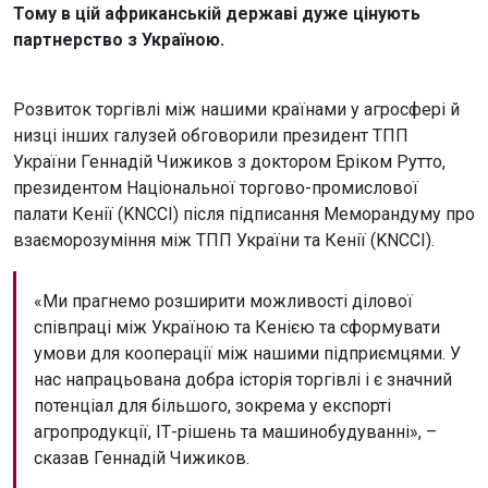
Тому в цій африканській державі дуже цінують
партнерство з Україною.
Розвиток торгівлі між нашими країнами у агросфері й
низці інших галузей обговорили президент ТПП
України Геннадій Чижиков з доктором Еріком Рутто,
президентом Національної торгово-промислової
палати Кенії (KNCCI) після підписання Меморандуму про
взаєморозуміння між ТПП України та Кенії (KNCCI).
«Ми прагнемо розширити можливості ділової
співпраці між Україною та Кенією та сформувати
умови для кооперації між нашими підприємцями. У
нас напрацьована добра історія торгівлі і є значний
потенціал для більшого, зокрема у експорті
агропродукції, ІТ-рішень та машинобудуванні», –
сказав Геннадій Чижиков.