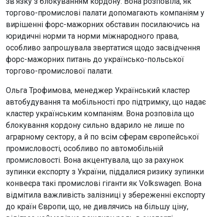
зв’язку з блокуванням кордону. Вона розповіла, як
торгово-промислові палати допомагають компаніям у
вирішенні форс-мажорних обставин посилаючись на
юридичні норми та норми міжнародного права,
особливо запрошувала звертатися щодо засвідчення
форс-мажорних питань до українсько-польської
торгово-промислової палати.
Ольга Трофимова, менеджер Український кластер
автобудування та мобільності про підтримку, що надає
кластер українським компаніям. Вона розповіла що
блокування кордону сильно вдарило не лише по
аграрному сектору, а й по всім сферам європейської
промисловості, особливо по автомобільній
промисловості. Вона акцентувала, що за рахунок
зупинки експорту з України, піддалися ризику зупинки
конвеєра такі промислові гіганти як Volkswagen. Вона
відмітила важливість залізниці у збереженні експорту
до країн Європи, що, не дивлячись на більшу ціну,