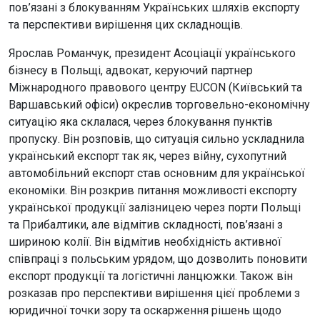
пов’язані з блокуванням Українських шляхів експорту
та перспективи вирішення цих складнощів.
Ярослав Романчук, президент Асоціації українського
бізнесу в Польщі, адвокат, керуючий партнер
Міжнародного правового центру EUCON (Київський та
Варшавський офіси) окреслив торговельно-економічну
ситуацію яка склалася, через блокування пунктів
пропуску. Він розповів, що ситуація сильно ускладнила
український експорт так як, через війну, сухопутний
автомобільний експорт став основним для української
економіки. Він розкрив питання можливості експорту
української продукції залізницею через порти Польщі
та Прибалтики, але відмітив складності, пов’язані з
шириною колії. Він відмітив необхідність активної
співпраці з польським урядом, що дозволить поновити
експорт продукції та логістичні ланцюжки. Також він
розказав про перспективи вирішення цієї проблеми з
юридичної точки зору та оскарження рішень щодо