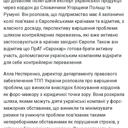
що дозволяє полегшити експорт української продукції
через кордон до Словаччини Угорщини Польщі та
Румунії. Він розповів, що підприємство має 4 залізничні
колії пов’язані з Європейськими країнами та відмітив, з
власного досвіду, перспективу вирішення проблеми
шляхом контрейлерних перевезень, які вже активно
застосовуються в країнах західної Європи. Також він
відмітив що ПрАТ «Єврокар» готова брати активну
участь, допомогаючи українським компаніям відкрити
для себе контрейлерні перевезення.
Алла Нестеренко, директор департаменту правового
забезпечення ТПП України розповіла про вирішення
проблем, що виникли внаслідок блокування кордонів
як форс-мажору з юридичної точки зору. Вона розкрила
шляхи, якими можуть діяти українські компанії у форс-
мажорних обставинах, що виникли та мінімізувати
ризики та уникнути проблем пов’язаних такими
непереборними обставинами як порушення строків, у