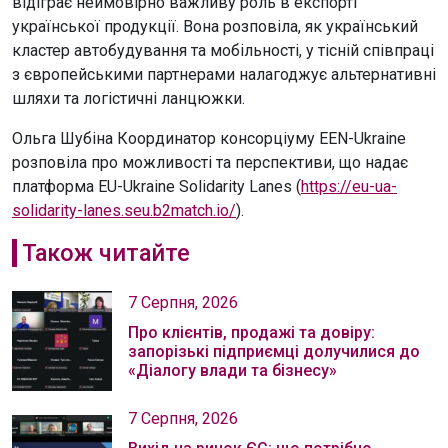
відіграє неймовірно важливу роль в експорті
української продукції. Вона розповіла, як український
кластер автобудування та мобільності, у тісній співпраці
з європейськими партнерами налагоджує альтернативні
шляхи та логістичні ланцюжки.
Ольга Шубіна Координатор консорціуму EEN-Ukraine
розповіла про можливості та перспективи, що надає
платформа EU-Ukraine Solidarity Lanes (
https://eu-ua-
solidarity-lanes.seu.b2match.io/
).
Також читайте
7 Серпня, 2026
Про клієнтів, продажі та довіру:
запорізькі підприємці долучилися до
«Діалогу влади та бізнесу»
7 Серпня, 2026