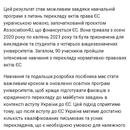
Цей результат став можливим завдяки навчальній
програмі з питань перекладу актів права ЄС
українською мовою, започаткованій проєктом
Association4U, що фінансується ЄС. Вона тривала з осені
2020 року по квітень 2023 року та була призначена для
викладачів та студентів з чотирьох вищезазначених
університетів. Загалом, 90 учасників пройшли
інтенсивне навчання з перекладу нормативно-правових
актів ЄС.
Навчання та подальша розробка посібника має стати
важливим кроком в оновленні освітніх програм
університетів, щоб краще підготувати фахівців з
юридичного перекладу до майбутніх завдань в
контексті вступу України до ЄС. Цей підхід сприятиме
тому, що після вступу до ЄС Україна матиме достатню
кількість кваліфікованих письмових та усних
перекладачів, що є необхідною умовою для належного