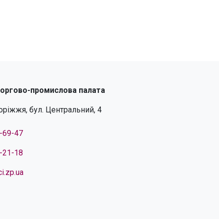
торгово-промислова палата
поріжжя, бул. Центральний, 4
4-69-47
4-21-18
i.zp.ua