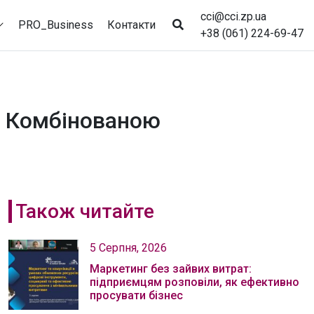
cci@cci.zp.ua
PRO_Business
Контакти
+38 (061) 224-69-47
 з Комбінованою
Також читайте
5 Серпня, 2026
Маркетинг без зайвих витрат:
підприємцям розповіли, як ефективно
просувати бізнес