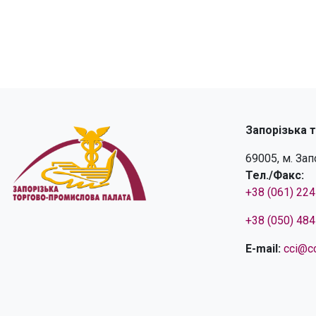
Запорізька 
69005, м. За
Тел./Факс:
+38 (061) 22
+38 (050) 48
E-mail:
cci@cc