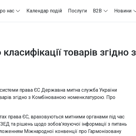
ро нас
Календар подій
Послуги
B2B
Новини
 класифікації товарів згідно
 системи права ЄС Державна митна служба України
оварів згідно з Комбінованою номенклатурою. Про
актах права ЄС, враховуються митними органами під час
ТЗЕД та рішень щодо зобов’язуючої інформації з питань
положенням Міжнародної конвенції про Гармонізовану