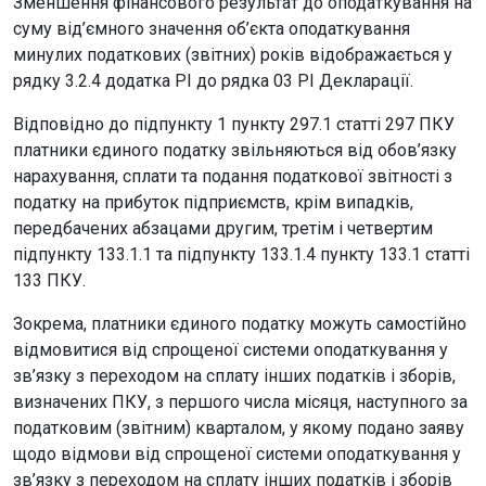
Зменшення фінансового результат до оподаткування на
суму від’ємного значення об’єкта оподаткування
минулих податкових (звітних) років відображається у
рядку 3.2.4 додатка РІ до рядка 03 РІ Декларації.
Відповідно до підпункту 1 пункту 297.1 статті 297 ПКУ
платники єдиного податку звільняються від обов’язку
нарахування, сплати та подання податкової звітності з
податку на прибуток підприємств, крім випадків,
передбачених абзацами другим, третім і четвертим
підпункту 133.1.1 та підпункту 133.1.4 пункту 133.1 статті
133 ПКУ.
Зокрема, платники єдиного податку можуть самостійно
відмовитися від спрощеної системи оподаткування у
зв’язку з переходом на сплату інших податків і зборів,
визначених ПКУ, з першого числа місяця, наступного за
податковим (звітним) кварталом, у якому подано заяву
щодо відмови від спрощеної системи оподаткування у
зв’язку з переходом на сплату інших податків і зборів