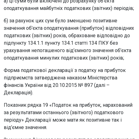
а) ці суми були включені до розрахунку об’єкта
оподаткування майбутніх податкових (звітних) періодів;
б) за рахунок цих сум було зменшено позитивне
значення об’єкта оподаткування (прибуток) відповідних
податкових (звітних) років, обраховане відповідно до
підпункту 134.1.1 пункту 134.1 статті 134 ПКУ без
урахування непогашеного від’ємного значення об’єкта
оподаткування минулих податкових (звітних) років;
Форма податкової декларації з податку на прибуток
підприємств затверджена наказом Міністерства
фінансів України від 20.10.2015 № 897 (далі –
Декларація).
Показник рядка 19 «Податок на прибуток, нарахований
за результатами останнього (звітного) податкового
періоду» Декларації може мати як позитивне так і
від’ємне значення.