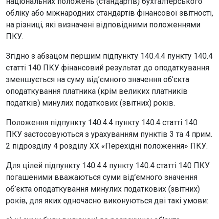
національних положень (стандартів) бухгалтерського
обліку або міжнародних стандартів фінансової звітності,
на різниці, які визначені відповідними положеннями
ПКУ.
Згідно з абзацом першим підпункту 140.4.4 пункту 140.4
статті 140 ПКУ фінансовий результат до оподаткування
зменшується на суму від’ємного значення об’єкта
оподаткування платника (крім великих платників
податків) минулих податкових (звітних) років.
Положення підпункту 140.4.4 пункту 140.4 статті 140
ПКУ застосовуються з урахуванням пунктів 3 та 4 прим.
2 підрозділу 4 розділу XX «Перехідні положення» ПКУ.
Для цілей підпункту 140.4.4 пункту 140.4 статті 140 ПКУ
погашеними вважаються суми від’ємного значення
об’єкта оподаткування минулих податкових (звітних)
років, для яких одночасно виконуються дві такі умови: