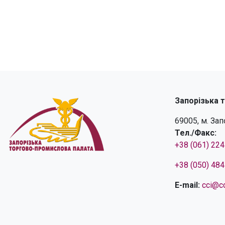
Запорізька 
69005, м. За
Тел./Факс:
+38 (061) 22
+38 (050) 48
E-mail:
cci@cc