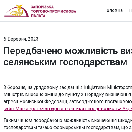
Головна
П
6 Березня, 2023
Передбачено можливість виз
селянським господарствам
3 березня, на урядовому засіданні з ініціативи Міністерс
Міністрів внесено зміни до пункту 2 Порядку визначення 
агресії Російської Федерації, затвердженого постановою
сайті Міністерства аграрної політики і продовольства Укра
Таким чином передбачено можливість визначення шкоди 
господарствам та/або фермерським господарствам, що зар