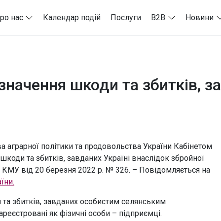
ро нас
Календар подій
Послуги
B2B
Новини
начення шкоди та збитків, з
тва аграрної політики та продовольства України Кабінетом
шкоди та збитків, завданих Україні внаслідок збройної
 КМУ від 20 березня 2022 р. № 326. – Повідомляється на
їни.
та збитків, завданих особистим селянським
еєстровані як фізичні особи – підприємці.