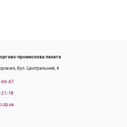
торгово-промислова палата
поріжжя, бул. Центральний, 4
4-69-47
4-21-18
i.zp.ua