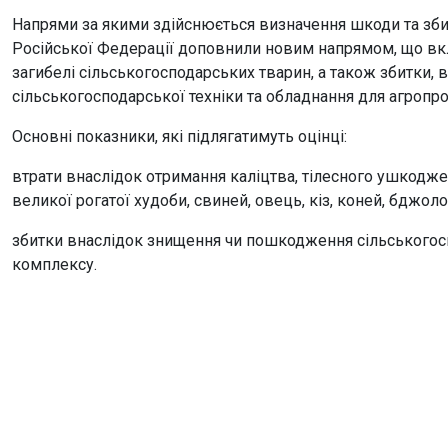
Напрями за якими здійснюється визначення шкоди та збитк
Російської Федерації доповнили новим напрямом, що вкл
загибелі сільськогосподарських тварин, а також збитки
сільськогосподарської техніки та обладнання для агроп
Основні показники, які підлягатимуть оцінці:
втрати внаслідок отримання каліцтва, тілесного ушкодже
великої рогатої худоби, свиней, овець, кіз, коней, бджоло
збитки внаслідок знищення чи пошкодження сільськогос
комплексу.