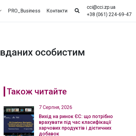
cci@cci.zp.ua
PRO_Business
Контакти
+38 (061) 224-69-47
авданих особистим
Також читайте
7 Серпня, 2026
Вихід на ринок ЄС: що потрібно
врахувати під час класифікації
харчових продуктів і дієтичних
добавок