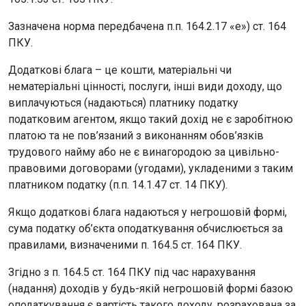
Зазначена норма передбачена п.п. 164.2.17 «е») ст. 164
ПКУ.
Додаткові блага – це кошти, матеріальні чи
нематеріальні цінності, послуги, інші види доходу, що
виплачуються (надаються) платнику податку
податковим агентом, якщо такий дохід не є заробітною
платою та не пов’язаний з виконанням обов’язків
трудового найму або не є винагородою за цивільно-
правовими договорами (угодами), укладеними з таким
платником податку (п.п. 14.1.47 ст. 14 ПКУ).
Якщо додаткові блага надаються у негрошовій формі,
сума податку об’єкта оподаткування обчислюється за
правилами, визначеними п. 164.5 ст. 164 ПКУ.
Згідно з п. 164.5 ст. 164 ПКУ під час нарахування
(надання) доходів у будь-якій негрошовій формі базою
оподаткування є вартість такого доходу, розрахована за