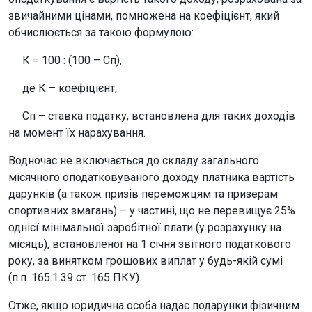
звичайними цінами, помножена на коефіцієнт, який
обчислюється за такою формулою:
К = 100 : (100 – Сп),
де К – коефіцієнт;
Сп – ставка податку, встановлена для таких доходів
на момент їх нарахування.
Водночас не включається до складу загального
місячного оподатковуваного доходу платника вартість
дарунків (а також призів переможцям та призерам
спортивних змагань) – у частині, що не перевищує 25%
однієї мінімальної заробітної плати (у розрахунку на
місяць), встановленої на 1 січня звітного податкового
року, за винятком грошових виплат у будь-якій сумі
(п.п. 165.1.39 ст. 165 ПКУ).
Отже, якщо юридична особа надає подарунки фізичним