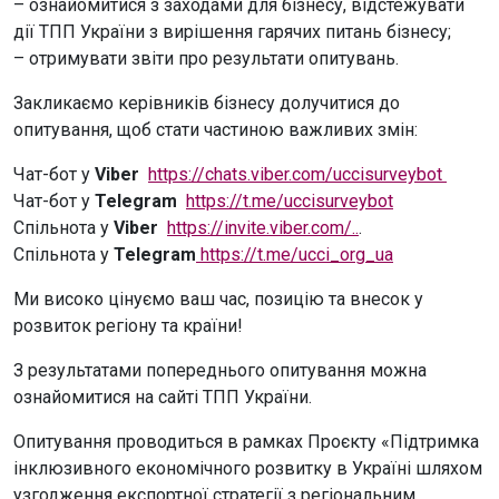
– ознайомитися з заходами для бізнесу, відстежувати
дії ТПП України з вирішення гарячих питань бізнесу;
– отримувати звіти про результати опитувань.
Закликаємо керівників бізнесу долучитися до
опитування, щоб стати частиною важливих змін:
Чат-бот у
Viber
https://chats.viber.com/uccisurveybot
Чат-бот у
Telegram
https://t.me/uccisurveybot
Спільнота у
Viber
https://invite.viber.com/..
.
Спільнота у
Telegram
https://t.me/ucci_org_ua
Ми високо цінуємо ваш час, позицію та внесок у
розвиток регіону та країни!
З результатами попереднього опитування можна
ознайомитися на сайті ТПП України.
Опитування проводиться в рамках Проєкту «Підтримка
інклюзивного економічного розвитку в Україні шляхом
узгодження експортної стратегії з регіональним