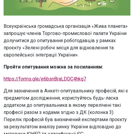
Всеукраїнська громадська організація «Жива планета»
запрошує членів Торгово-промислової палати України
долучитися до опитування роботодавців у рамках
проєкту «Зелені робочі місця для відновлення та
європейської інтеграції України».
Пройти опитування можна за посиланням:
https://forms.gle/e6bsnBraLDDC4hkg7
Для зазначення в Анкеті-опитувальнику професій, які є
предметом дослідження, користуйтесь будь-ласка
додатком до опитувальника в якому перелічені такі
професії разом з кодами згідно з ДК (колонка 3).
Перелік професій був визначений експертами проєкту
за результатом аналізу ринку України відповідно до
методики ЮНЕП та класифікації ЄС: