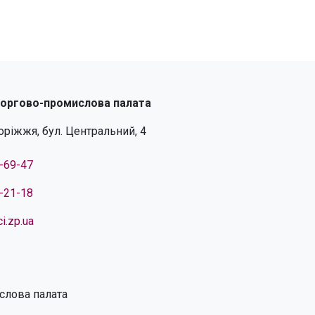
торгово-промислова палата
поріжжя, бул. Центральний, 4
4-69-47
4-21-18
i.zp.ua
слова палата