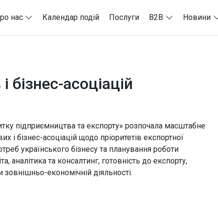
ро нас
Календар подій
Послуги
B2B
Новини
і бізнес-асоціацій
итку підприємництва та експорту» розпочала масштабне
их і бізнес-асоціацій щодо пріоритетів експортної
потреб українського бізнесу та планування роботи
та, аналітика та консалтинг, готовність до експорту,
и зовнішньо-економічній діяльності.